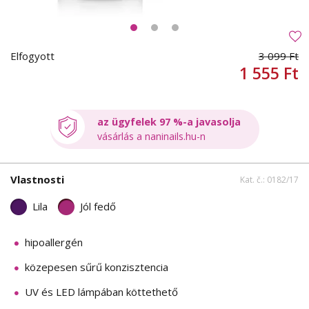
Elfogyott
3 099 Ft
1 555 Ft
az ügyfelek 97 %-a javasolja
vásárlás a naninails.hu-n
Vlastnosti
Kat. č.: 0182/17
Lila
Jól fedő
hipoallergén
közepesen sűrű konzisztencia
UV és LED lámpában köttethető