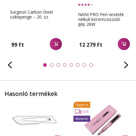
Surgeon Carbon Steel
NANI PRO Pen vezeték
szikepenge – 20. sz.
nélküli körömcsiszoló
gép 26W
99 Ft
12 279 Ft
Hasonló termékek
Tippjeink
0 Ft
Bestseller