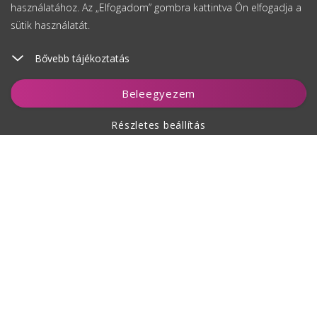
használatához. Az „Elfogadom” gombra kattintva Ön elfogadja a
sütik használatát.
Bővebb tájékoztatás
Figyelés
Beleegyezem
Részletes beállítás
A vásárlásról