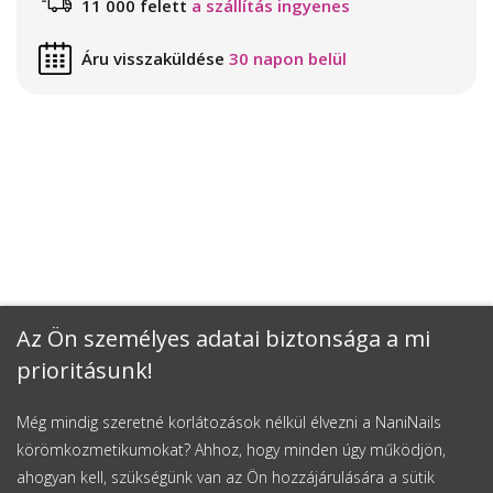
11 000 felett
a szállítás ingyenes
Áru visszaküldése
30 napon belül
Az Ön személyes adatai biztonsága a mi
prioritásunk!
Még mindig szeretné korlátozások nélkül élvezni a NaniNails
körömkozmetikumokat? Ahhoz, hogy minden úgy működjön,
ahogyan kell, szükségünk van az Ön hozzájárulására a sütik