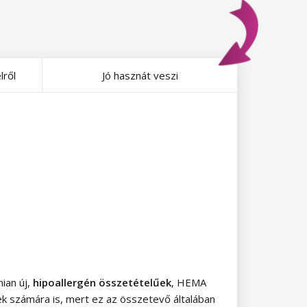
lről
Jó hasznát veszi
mian új,
hipoallergén összetételűek
, HEMA
k számára is, mert ez az összetevő általában