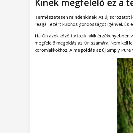
Kinek megfelelő ez a 
Szempilla tartozékok
Öntapadó csíkok
További díszítések
Dolly Polka Dots
Díszítő transzferfóliák
Természetesen
mindenkinek
! Az új sorozatot
Circus
reagál, ezért különös gondosságot igényel. És e
Aluminium Flakes
Ha Ön azok közé tartozik, akik érzékenyebben va
Star Flakes
megfelelő megoldás az Ön számára. Nem kell lemo
körömlakkokhoz. A
megoldás
az új Simply Pure