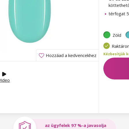
köttethet
térfogat 5
Zöld
Raktáro
Kézbesítjük k
Hozzáad a kedvencekhez
Video
az ügyfelek 97 %-a javasolja