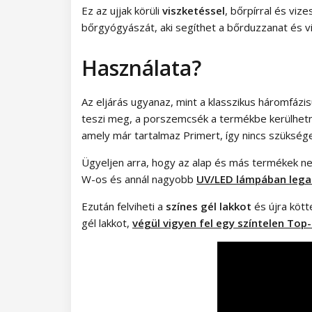
Ez az ujjak körüli
viszketéssel
, bőrpírral és viz
bőrgyógyászát, aki segíthet a bőrduzzanat és 
Használata?
Az eljárás ugyanaz, mint a klasszikus háromfázis
teszi meg, a porszemcsék a termékbe kerülhetnek
amely már tartalmaz Primert, így nincs szükség
Ügyeljen arra, hogy az alap és más termékek ne
W-os és annál nagyobb
UV/LED lámpában
lega
Ezután felviheti a
színes gél lakkot
és újra kött
gél lakkot,
végül vigyen fel egy színtelen Top