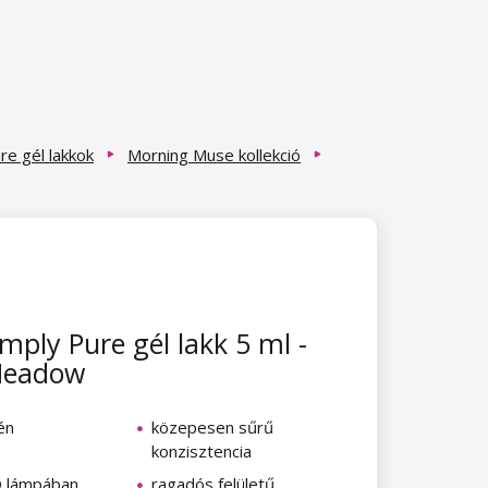
re gél lakkok
Morning Muse kollekció
mply Pure gél lakk 5 ml -
Meadow
én
közepesen sűrű
konzisztencia
D lámpában
ragadós felületű