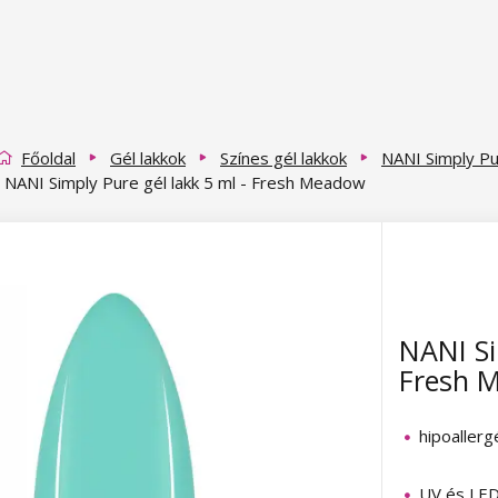
Főoldal
Gél lakkok
Színes gél lakkok
NANI Simply Pu
NANI Simply Pure gél lakk 5 ml - Fresh Meadow
NANI Si
Fresh 
hipoallerg
UV és LE