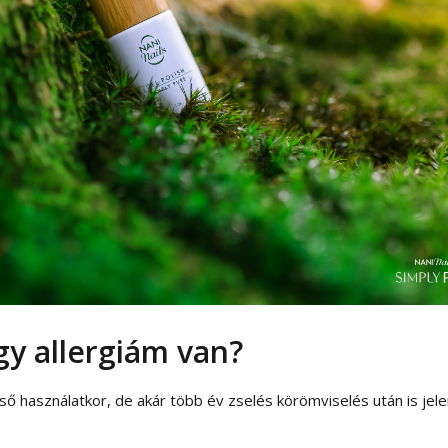
y allergiám van?
ső használatkor, de akár több év zselés körömviselés után is je