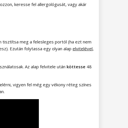
ozzon, keresse fel allergológusát, vagy akár
n tisztítsa meg a felesleges portól (ha ezt nem
esz). Ezután folytassa egy olyan alap
elvitelével
,
nálatosak. Az alap felvitele után
köttesse
48
elérni, vigyen fel még egy vékony réteg színes
an.