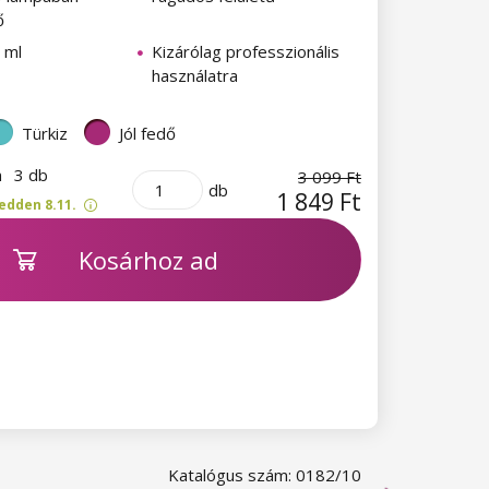
ő
 ml
Kizárólag professzionális
használatra
Türkiz
Jól fedő
n
3 db
3 099 Ft
db
1 849 Ft
edden 8.11.
Kosárhoz ad
Katalógus szám: 0182/10