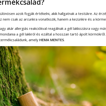
termékcsalád?
 különösen azok fogják értékelni, akik hallgatnak a testükre. Az 
z nem csak az arcunkra vonatkozik, hanem a kezünkre és a körmei
gy akár allergiás reakciókval reagálnak a gél lakkozásra vagy m
ndania a gél lakkról és ezáltal a hosszan tartó ápolt körmökről. 
 termékcsaládunk, amely
HEMA MENTES
.