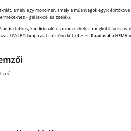
akrilát, amely egy monomer, amely a műanyagok egyik építőköve (
ermékekhez - gél lakkok és zselék).
tisztatikus, kondicionáló és mindenekelőtt megkötő funkcióval re
, azaz UV/LED lámpa alatt történő köttetését.
Ráadásul a HEMA 
lemzői
ára
√