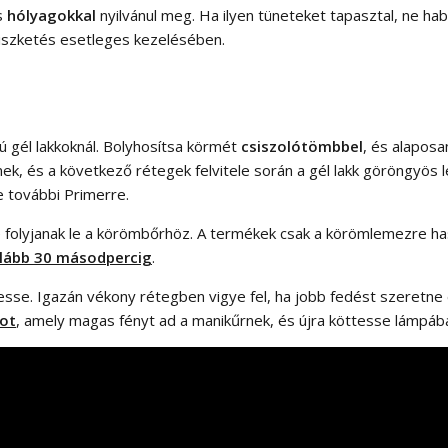
es
hólyagokkal
nyilvánul meg. Ha ilyen tüneteket tapasztal, ne hab
viszketés esetleges kezelésében.
ú gél lakkoknál. Bolyhosítsa körmét
csiszolótömbbel
, és alaposa
, és a következő rétegek felvitele során a gél lakk göröngyös l
e további Primerre.
 folyjanak le a körömbőrhöz. A termékek csak a körömlemezre hasz
lább 30 másodpercig
.
esse. Igazán vékony rétegben vigye fel, ha jobb fedést szeretne 
-ot
, amely magas fényt ad a manikűrnek, és újra köttesse lámpáb