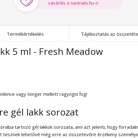
vásárlás a naninails.hu-n
Termékértékelés
Tájékoztatás az összetéte
akk 5 ml - Fresh Meadow
medence vagy tenger mellett ragyogni fog!
e gél lakk sorozat
riába tartozó gél lakkok sorozata, ami azt jelenti, hogy forradal
űrt tesznek lehetővé még erre az összetevőre érzékeny személye