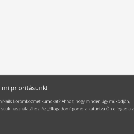
 mi prioritásunk!
NaniNails körömkozmetikumokat? Ahhoz, hogy minden úgy működjön,
 sütik használatához. Az „Elfogadom” gombra kattintva Ön elfogadja 