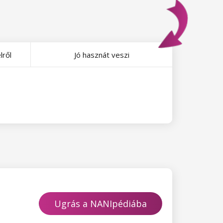
lről
Jó hasznát veszi
Ugrás a NANIpédiába