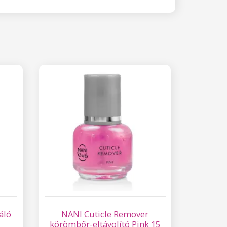
áló
NANI Cuticle Remover
körömbőr-eltávolító Pink 15