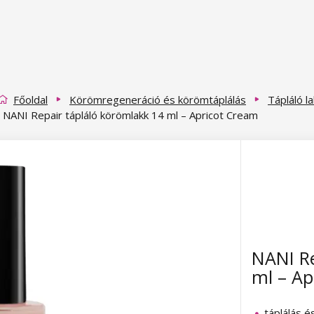
Főoldal
Körömregeneráció és körömtáplálás
Tápláló l
NANI Repair tápláló körömlakk 14 ml – Apricot Cream
NANI Re
ml – Ap
táplálás é