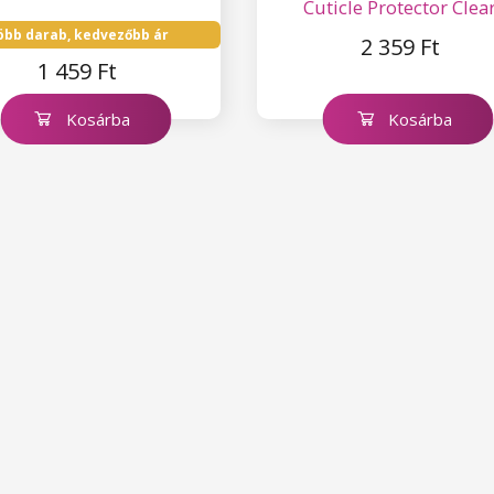
Cuticle Protector Clea
Orange
öbb darab, kedvezőbb ár
2 359 Ft
1 459 Ft
Kosárba
Kosárba