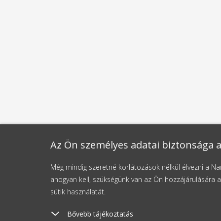
Az Ön személyes adatai biztonsága a
Még mindig szeretné korlátozások nélkül élvezni a 
ahogyan kell, szükségünk van az Ön hozzájárulására a
sütik használatát.
Bővebb tájékoztatás