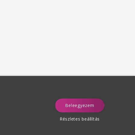
Beleegyezem
a
Részletes beállítás