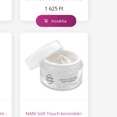
ml
1 625 Ft
Kosárba
ml –
NANI Soft Touch körömbőr-