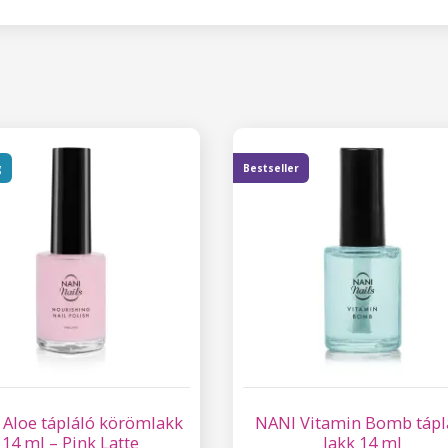
g
Bestseller
Aloe tápláló körömlakk
NANI Vitamin Bomb tápl
14 ml – Pink Latte
lakk 14 ml