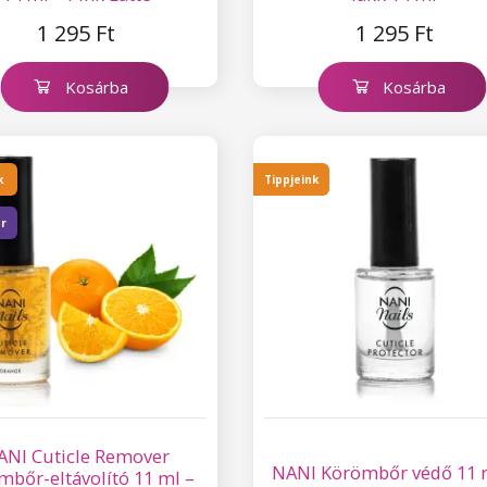
1 295 Ft
1 295 Ft
Kosárba
Kosárba
k
Tippjeink
er
ANI Cuticle Remover
NANI Körömbőr védő 11 
mbőr-eltávolító 11 ml –