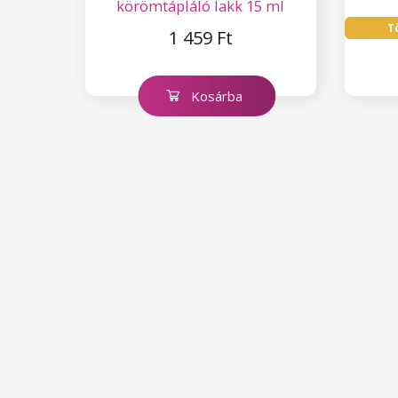
körömtápláló lakk 15 ml
T
1 459 Ft
Kosárba