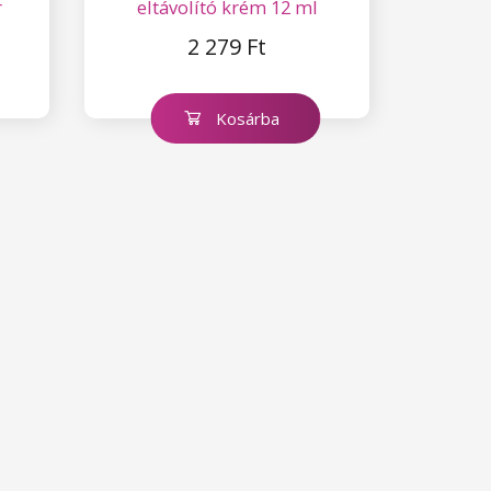
r
eltávolító krém 12 ml
2 279 Ft
Kosárba