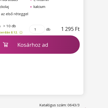
ckolaj
kalcium
 az első réteggel
n
> 10 db
1 295 Ft
db
zerdán 8.12.
Kosárhoz ad
Katalógus szám: 0643/3