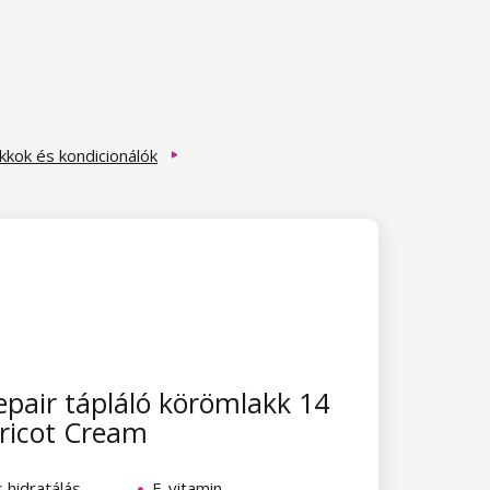
akkok és kondicionálók
pair tápláló körömlakk 14
ricot Cream
s hidratálás
E-vitamin