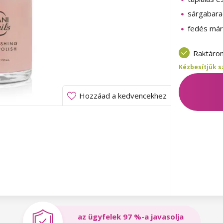
sárgabara
fedés már
Raktáro
Kézbesítjük s
Hozzáad a kedvencekhez
az ügyfelek 97 %-a javasolja