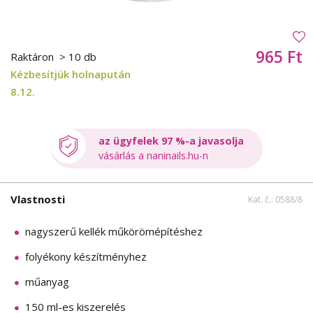
965 Ft
Raktáron
> 10 db
Kézbesítjük holnapután
8.12.
az ügyfelek 97 %-a javasolja
vásárlás a naninails.hu-n
Vlastnosti
Kat. č.: 0588/8
nagyszerű kellék műkörömépítéshez
folyékony készítményhez
műanyag
150 ml-es kiszerelés