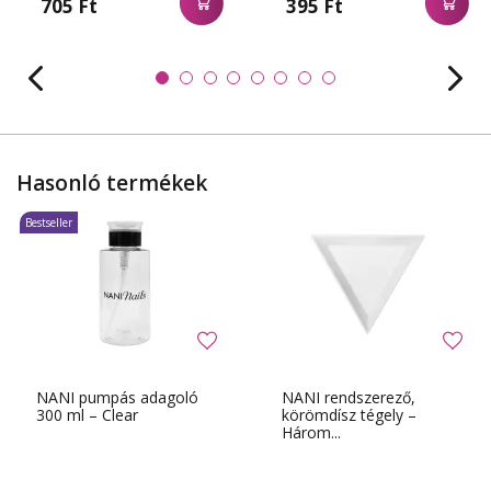
705 Ft
395 Ft
Hasonló termékek
Bestseller
NANI pumpás adagoló
NANI rendszerező,
300 ml – Clear
körömdísz tégely –
Három...