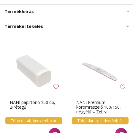
Termékleírás
Termékértékelés
NANI papírtörlő 150 db,
NANI Premium
2-rétegű
körömreszelő 100/150,
négyélű – Zebra
Több darab, kedvezőbb ár
Több darab, kedvezőbb ár