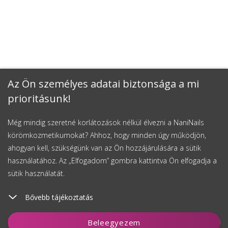
Az Ön személyes adatai biztonsága a mi
prioritásunk!
Még mindig szeretné korlátozások nélkül élvezni a NaniNails
körömkozmetikumokat? Ahhoz, hogy minden úgy működjön,
ahogyan kell, szükségünk van az Ön hozzájárulására a sütik
használatához. Az „Elfogadom” gombra kattintva Ön elfogadja a
sütik használatát.
Bővebb tájékoztatás
Kosárhoz ad
Beleegyezem