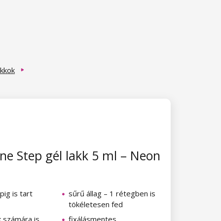
akkok
e Step gél lakk 5 ml – Neon
pig is tart
sűrű állag – 1 rétegben is
tökéletesen fed
k számára is
fixálásmentes