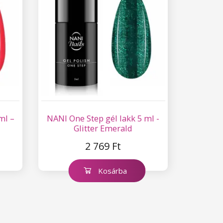
ml –
NANI One Step gél lakk 5 ml -
Glitter Emerald
2 769 Ft
Kosárba