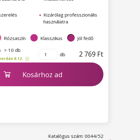
szerelés
Kizárólag professzionális
használatra
Rózsaszín
Klasszikus
Jól fedő
n
> 10 db
2 769 Ft
db
zerdán 8.12.
Kosárhoz ad
Katalógus szám: 0044/52