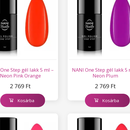
One Step gél lakk 5 ml –
NANI One Step gél lakk 5 
Neon Pink Orange
Neon Plum
2 769 Ft
2 769 Ft
Kosárba
Kosárba