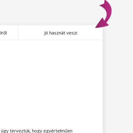
lről
Jó hasznát veszi
t úgy terveztük, hogy egyértelműen