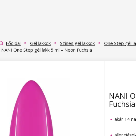
Főoldal
Gél lakkok
Színes gél lakkok
One Step gél l
NANI One Step gél lakk 5 ml – Neon Fuchsia
NANI On
Fuchsia
akár 14 na
allergiáso