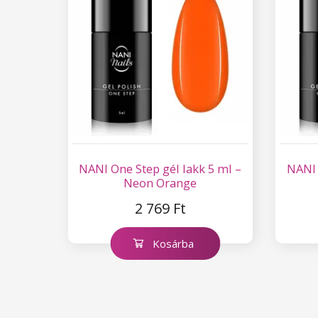
NANI One Step gél lakk 5 ml –
NANI 
Neon Orange
2 769 Ft
Kosárba