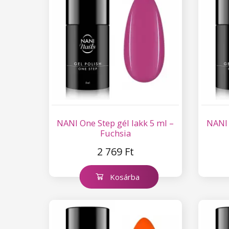
NANI One Step gél lakk 5 ml –
NANI 
Fuchsia
2 769 Ft
Kosárba