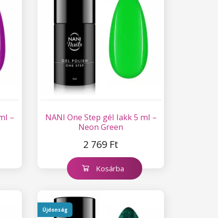
ml –
NANI One Step gél lakk 5 ml –
Neon Green
2 769 Ft
Kosárba
Újdonság