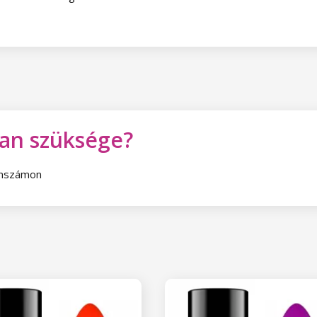
van szüksége?
fonszámon