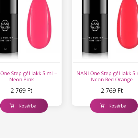
One Step gél lakk 5 ml –
NANI One Step gél lakk 5 
Neon Pink
Neon Red Orange
2 769 Ft
2 769 Ft
Kosárba
Kosárba