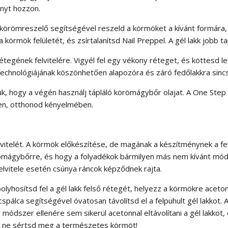
nyt hozzon.
körömreszelő segítségével reszeld a körmöket a kívánt formára, 
 körmök felületét, és zsírtalanítsd Nail Preppel. A gél lakk jobb
rétegének felvitelére. Vigyél fel egy vékony réteget, és köttes
technológiájának köszönhetően alapozóra és záró fedőlakkra sinc
, hogy a végén használj tápláló körömágybőr olajat. A One Step g
űen, otthonod kényelmében.
elvitelét. A körmök előkészítése, de magának a készítménynek a f
körömágybőrre, és hogy a folyadékok bármilyen más nem kívánt mód
felvitele esetén csúnya ráncok képződnek rajta.
osítsd fel a gél lakk felső rétegét, helyezz a körmökre aceton
pálca segítségével óvatosan távolítsd el a felpuhult gél lakkot. A 
ódszer ellenére sem sikerül acetonnal eltávolítani a gél lakkot,
gy ne sértsd meg a természetes körmöt!