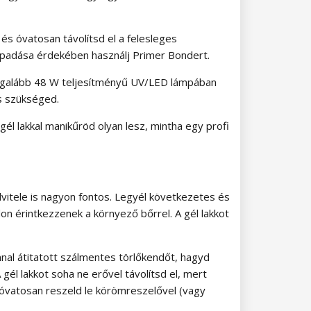
és óvatosan távolítsd el a felesleges
 tapadása érdekében használj Primer Bondert.
d legalább 48 W teljesítményű UV/LED lámpában
s szükséged.
él lakkal manikűröd olyan lesz, mintha egy profi
elvitele is nagyon fontos. Legyél következetes és
on érintkezzenek a környező bőrrel. A gél lakkot
nal átitatott szálmentes törlőkendőt, hagyd
gél lakkot soha ne erővel távolítsd el, mert
 óvatosan reszeld le körömreszelővel (vagy