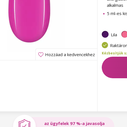
alkalmas
5 ml-es ki
Lila
Raktáro
Kézbesítjük s
Hozzáad a kedvencekhez
az ügyfelek 97 %-a javasolja