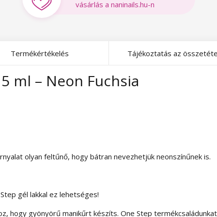
vásárlás a naninails.hu-n
Termékértékelés
Tájékoztatás az összetéte
 5 ml – Neon Fuchsia
rnyalat olyan feltűnő, hogy bátran nevezhetjük neonszínűnek is.
Step gél lakkal ez lehetséges!
hoz, hogy gyönyörű manikűrt készíts. One Step termékcsaládunka