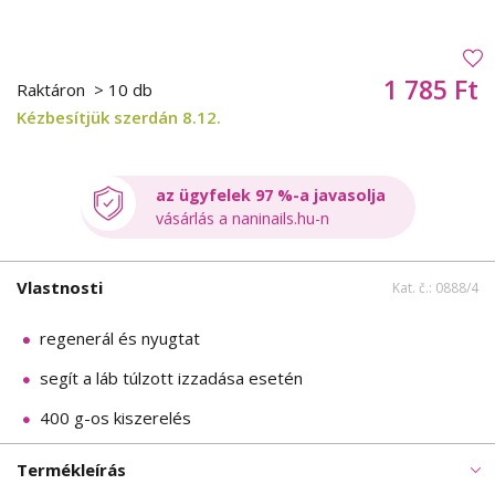
1 785 Ft
Raktáron
> 10 db
Kézbesítjük szerdán 8.12.
az ügyfelek 97 %-a javasolja
vásárlás a naninails.hu-n
Vlastnosti
Kat. č.: 0888/4
regenerál és nyugtat
segít a láb túlzott izzadása esetén
400 g-os kiszerelés
Termékleírás