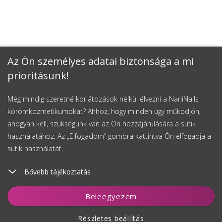
Az Ön személyes adatai biztonsága a mi
prioritásunk!
Még mindig szeretné korlátozások nélkül élvezni a NaniNails
körömkozmetikumokat? Ahhoz, hogy minden úgy működjön,
ahogyan kell, szükségünk van az Ön hozzájárulására a sütik
használatához. Az „Elfogadom” gombra kattintva Ön elfogadja a
sütik használatát.
Bővebb tájékoztatás
Kosárhoz ad
Beleegyezem
Részletes beállítás