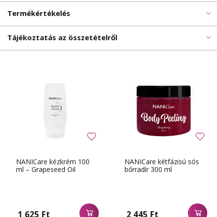
Termékértékelés
Tájékoztatás az összetételről
NANICare kézkrém 100
NANICare kétfázisú sós
ml – Grapeseed Oil
bőrradír 300 ml
1 625 Ft
2 445 Ft