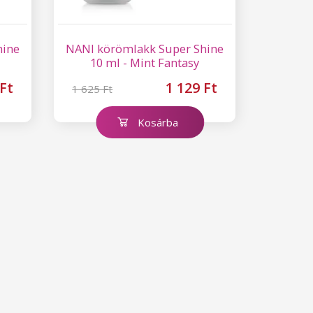
hine
NANI körömlakk Super Shine
10 ml - Mint Fantasy
 Ft
1 129 Ft
1 625 Ft
Kosárba