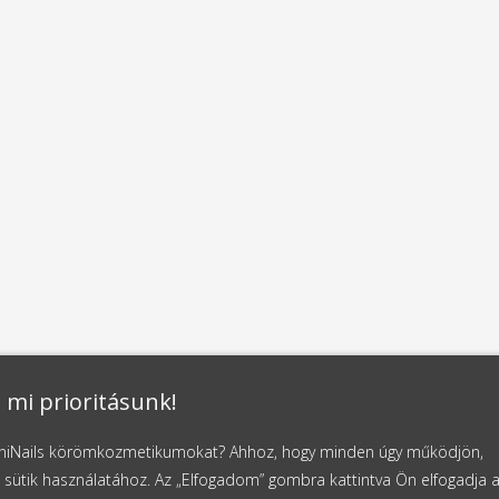
 mi prioritásunk!
NaniNails körömkozmetikumokat? Ahhoz, hogy minden úgy működjön,
 sütik használatához. Az „Elfogadom” gombra kattintva Ön elfogadja 