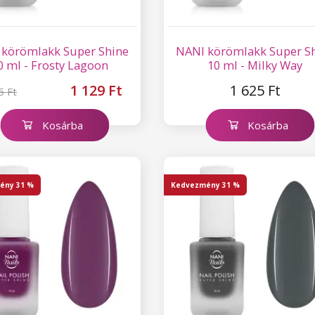
 körömlakk Super Shine
NANI körömlakk Super S
0 ml - Frosty Lagoon
10 ml - Milky Way
1 129 Ft
1 625 Ft
5 Ft
Kosárba
Kosárba
ény
31 %
Kedvezmény
31 %