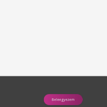
Beleegyezem
a