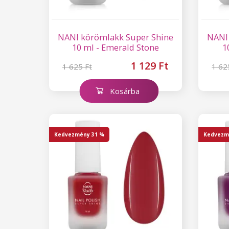
NANI körömlakk Super Shine
NANI
10 ml - Emerald Stone
1
1 129 Ft
1 625 Ft
1 62
Kosárba
Kedvezmény
31 %
Kedvezm