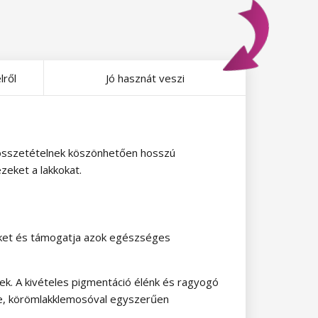
lről
Jó hasznát veszi
j összetételnek köszönhetően hosszú
zeket a lakkokat.
rmöket és támogatja azok egészséges
ek. A kivételes pigmentáció élénk és ragyogó
deje, körömlakklemosóval egyszerűen