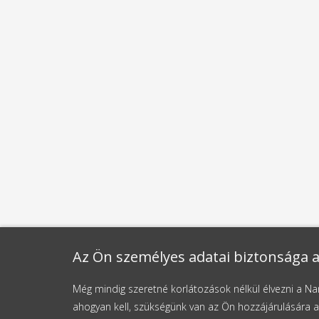
Az Ön személyes adatai biztonsága a
Még mindig szeretné korlátozások nélkül élvezni a 
ahogyan kell, szükségünk van az Ön hozzájárulására a