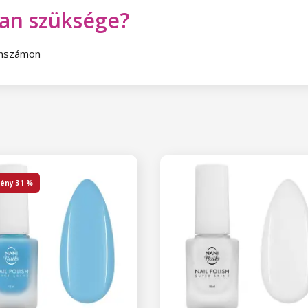
van szüksége?
fonszámon
ény
31 %