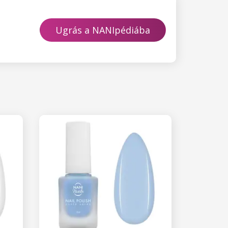
Ugrás a NANIpédiába