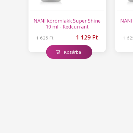
NANI körömlakk Super Shine
NANI
10 ml - Redcurrant
1 129 Ft
1 625 Ft
1 62
Kosárba