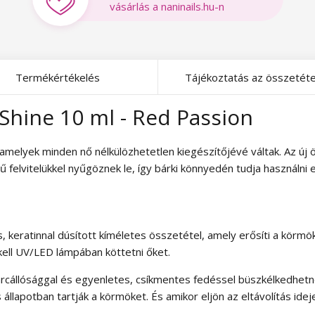
vásárlás a naninails.hu-n
Termékértékelés
Tájékoztatás az összetéte
hine 10 ml - Red Passion
 amelyek minden nő nélkülözhetetlen kiegészítőjévé váltak. Az ú
felvitelükkel nyűgöznek le, így bárki könnyedén tudja használni e
s, keratinnal dúsított kíméletes összetétel, amely erősíti a kö
ell UV/LED lámpában köttetni őket.
karcállósággal és egyenletes, csíkmentes fedéssel büszkélkedhetn
 állapotban tartják a körmöket. És amikor eljön az eltávolítás i