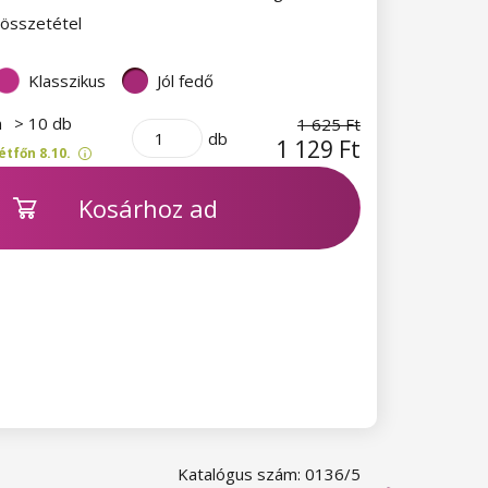
 összetétel
Klasszikus
Jól fedő
n
> 10 db
1 625 Ft
db
1 129 Ft
étfőn 8.10.
Kosárhoz ad
Katalógus szám: 0136/5