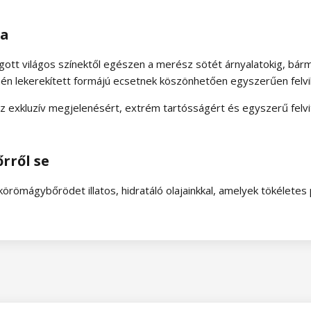
ra
fogott világos színektől egészen a merész sötét árnyalatokig, bár
hén lekerekített formájú ecsetnek köszönhetően egyszerűen felvi
az exkluzív megjelenésért, extrém tartósságért és egyszerű felvi
rről se
ömágybőrödet illatos, hidratáló olajainkkal, amelyek tökéletes