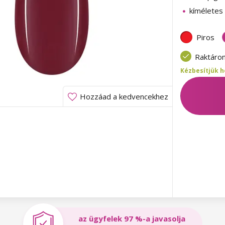
kíméletes
Piros
Raktáro
Kézbesítjük h
Hozzáad a kedvencekhez
az ügyfelek 97 %-a javasolja