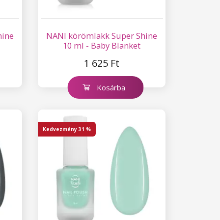
hine
NANI körömlakk Super Shine
10 ml - Baby Blanket
1 625 Ft
Kosárba
Kedvezmény
31 %