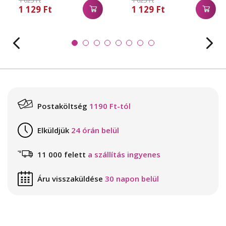
1 625 Ft
1 625 Ft
1 129 Ft
1 129 Ft
Postaköltség
1190 Ft-tól
Elküldjük
24 órán belül
11 000 felett
a szállítás ingyenes
Áru visszaküldése
30 napon belül