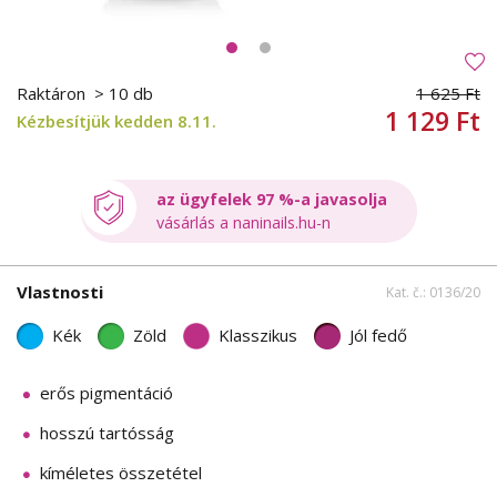
Raktáron
> 10 db
1 625 Ft
1 129 Ft
Kézbesítjük kedden 8.11.
az ügyfelek 97 %-a javasolja
vásárlás a naninails.hu-n
Vlastnosti
Kat. č.: 0136/20
Kék
Zöld
Klasszikus
Jól fedő
erős pigmentáció
hosszú tartósság
kíméletes összetétel