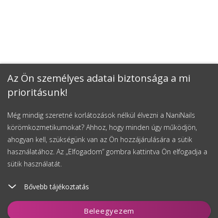
Az Ön személyes adatai biztonsága a mi
prioritásunk!
Még mindig szeretné korlátozások nélkül élvezni a NaniNails
körömkozmetikumokat? Ahhoz, hogy minden úgy működjön,
ahogyan kell, szükségünk van az Ön hozzájárulására a sütik
használatához. Az „Elfogadom” gombra kattintva Ön elfogadja a
sütik használatát.
Bővebb tájékoztatás
Kosárhoz ad
Beleegyezem