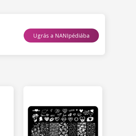
Ugrás a NANIpédiába