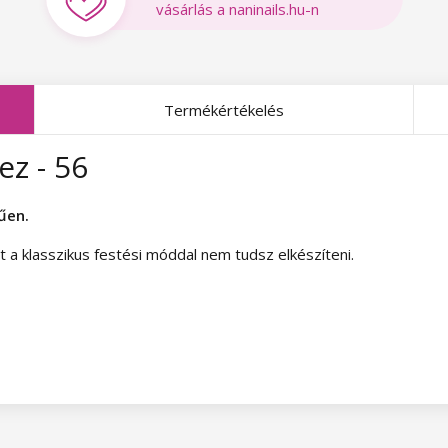
vásárlás a naninails.hu-n
Termékértékelés
z - 56
űen.
 a klasszikus festési móddal nem tudsz elkészíteni.