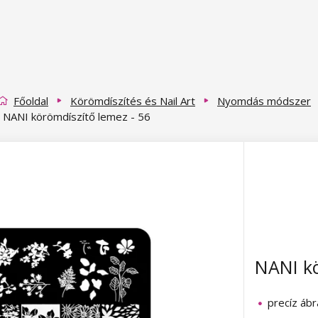
Főoldal
Körömdíszítés és Nail Art
Nyomdás módszer
NANI körömdíszítő lemez - 56
NANI kö
precíz ábr