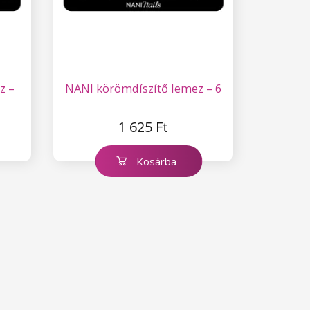
z –
NANI körömdíszítő lemez – 6
1 625 Ft
Kosárba