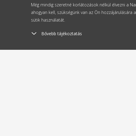
Még mindig szeretné korlátozások nélkül élvezni a 
ahogyan kell, szükségünk van az Ön hozzájárulására a
sütik használatát.
Bővebb tájékoztatás
Szállítási költség
Kü
1190 Ft-tól
2
A vásárlásról
Rólun
Szállítás és fizetés
Blog
Activita
Üzleti feltételek
Rólunk