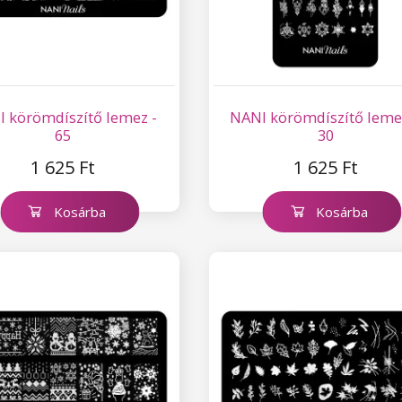
 körömdíszítő lemez -
NANI körömdíszítő leme
65
30
1 625 Ft
1 625 Ft
Kosárba
Kosárba