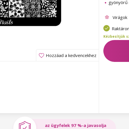
gyönyörű 
Virágok
Raktáro
Kézbesítjük s
Hozzáad a kedvencekhez
az ügyfelek 97 %-a javasolja