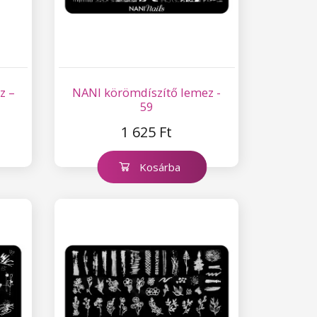
z –
NANI körömdíszítő lemez -
59
1 625 Ft
Kosárba