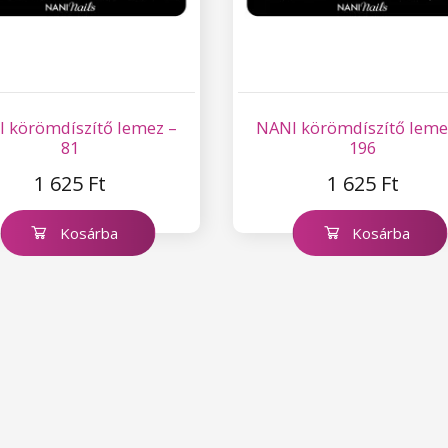
 körömdíszítő lemez –
NANI körömdíszítő leme
81
196
1 625 Ft
1 625 Ft
Kosárba
Kosárba