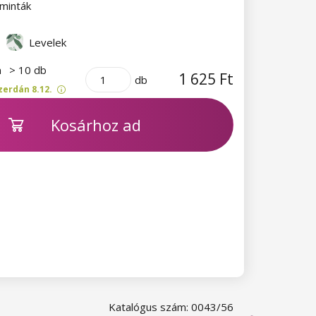
minták
Levelek
n
> 10 db
1 625 Ft
db
zerdán 8.12.
Kosárhoz ad
Katalógus szám: 0043/56