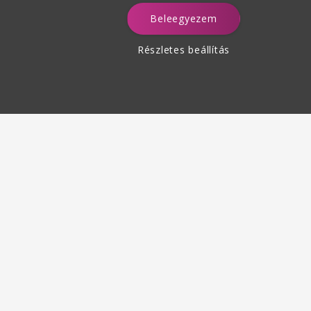
Beleegyezem
a
Részletes beállítás
Termékek visszaküldése
des 30 napon belül