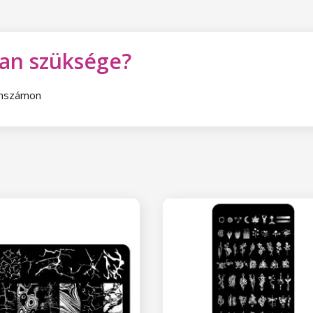
van szüksége?
fonszámon