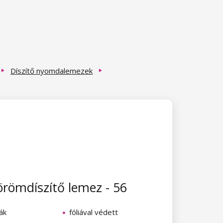
Díszítő nyomdalemezek
römdíszítő lemez - 56
ák
fóliával védett