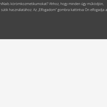
NaniNails körömkozmetikumokat? Ahhoz, hogy minden úgy működjön,
 sütik használatához. Az „Elfogadom” gombra kattintva Ön elfogadja 
ldes
Ingyenes szállítás
4 órán belül
11000 Ft-tól
k
Kapcsolat
NaniNails s.r.o.
tea caritabilă