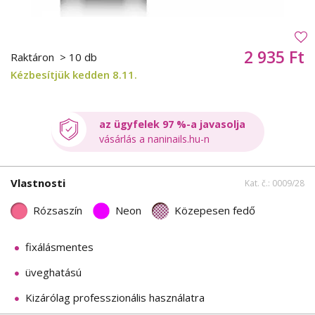
2 935 Ft
Raktáron
> 10 db
Kézbesítjük kedden 8.11.
az ügyfelek 97 %-a javasolja
vásárlás a naninails.hu-n
Vlastnosti
Kat. č.: 0009/28
Rózsaszín
Neon
Közepesen fedő
fixálásmentes
üveghatású
Kizárólag professzionális használatra