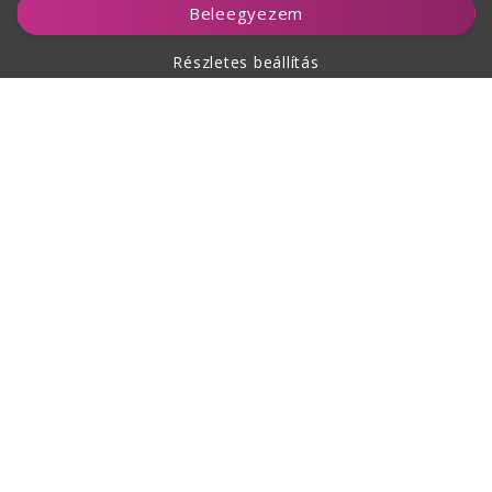
Beleegyezem
Részletes beállítás
A vásárlásról
Rólunk
Kapcsolat