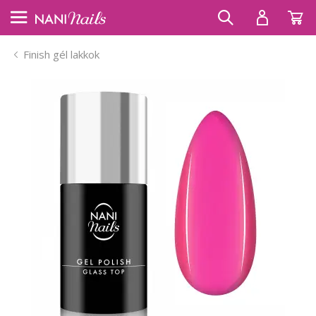
Finish gél lakkok