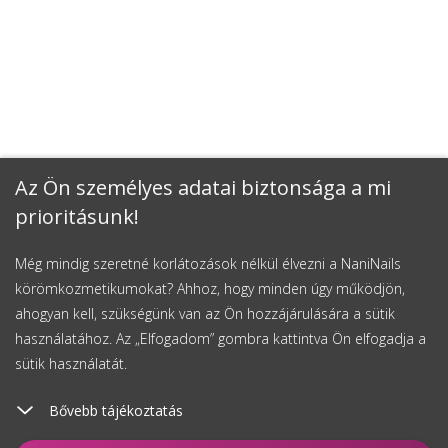
Az Ön személyes adatai biztonsága a mi
prioritásunk!
Még mindig szeretné korlátozások nélkül élvezni a NaniNails
körömkozmetikumokat? Ahhoz, hogy minden úgy működjön,
ahogyan kell, szükségünk van az Ön hozzájárulására a sütik
használatához. Az „Elfogadom” gombra kattintva Ön elfogadja a
sütik használatát.
Bővebb tájékoztatás
Kosárhoz ad