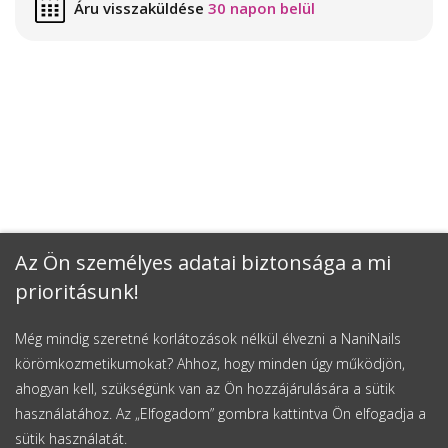
Áru visszaküldése
30 napon belül
Az Ön személyes adatai biztonsága a mi
prioritásunk!
Még mindig szeretné korlátozások nélkül élvezni a NaniNails
körömkozmetikumokat? Ahhoz, hogy minden úgy működjön,
ahogyan kell, szükségünk van az Ön hozzájárulására a sütik
használatához. Az „Elfogadom” gombra kattintva Ön elfogadja a
sütik használatát.