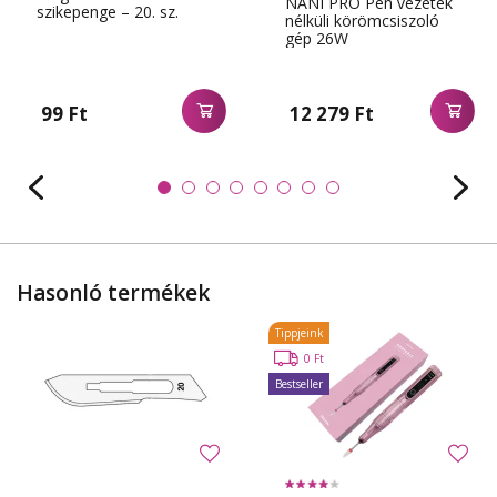
NANI PRO Pen vezeték
szikepenge – 20. sz.
nélküli körömcsiszoló
gép 26W
99 Ft
12 279 Ft
Hasonló termékek
Tippjeink
0 Ft
Bestseller