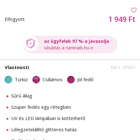
1 949 Ft
Elfogyott
az ügyfelek 97 %-a javasolja
vásárlás a naninails.hu-n
Vlastnosti
Kat. č.: 0102/1
Türkiz
Csillámos
Jól fedő
Sűrű állag
Szuper fedés egy rétegben
UV és LED lámpában is köttethető
Lélegzetelállító glitteres hatás