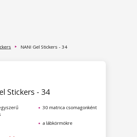
ickers
NANI Gel Stickers - 34
l Stickers - 34
egyszerű
30 matrica csomagonként
s
a lábkörmökre