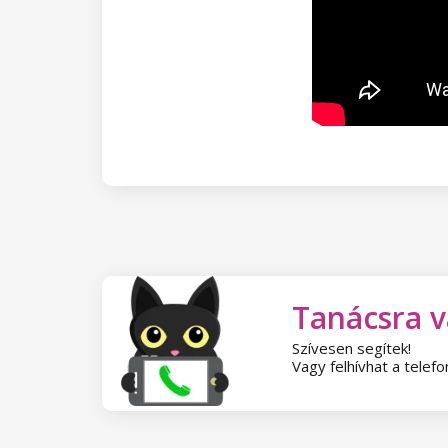
Díszítő transzferfóliák
Paradise Dream kollekció
Circus
Aluminium Flakes
Ocean Drive kollekció
Star Flakes
Pure Beauty kollekció
Cupcake kollekció
Time to Warm Up kollekció
Let It Snow! Kollekció
Heartbeat kollekció
Tanácsra 
Princess kollekció
Szívesen segítek!
Vagy felhívhat a tele