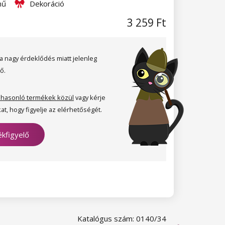
nű
Dekoráció
3 259 Ft
a nagy érdeklődés miatt jelenleg
ő.
 hasonló termékek közül
vagy kérje
at, hogy figyelje az elérhetőségét.
kfigyelő
Katalógus szám: 0140/34