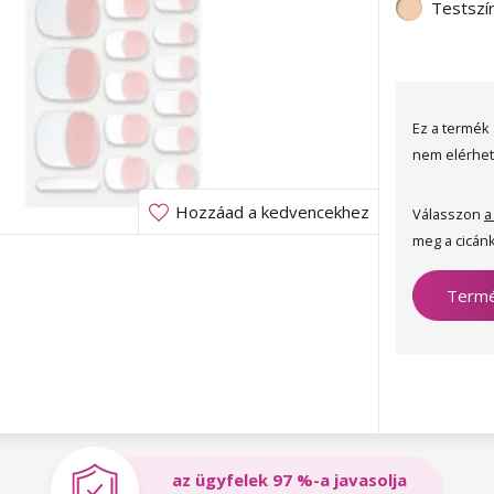
Testszí
Ez a termék 
nem elérhet
Hozzáad a kedvencekhez
Válasszon
a
meg a cicánk
Termé
az ügyfelek 97 %-a javasolja