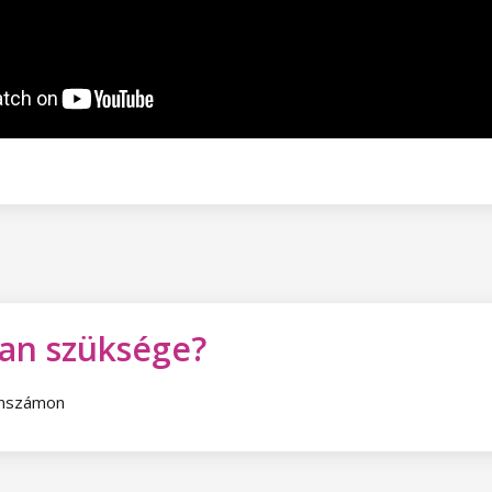
van szüksége?
fonszámon