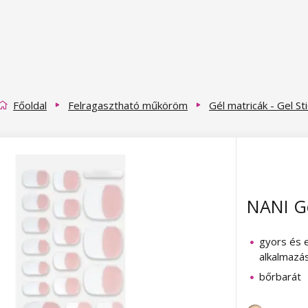
Főoldal
Felragasztható műköröm
Gél matricák - Gel St
NANI Ge
gyors és 
alkalmazá
bőrbarát