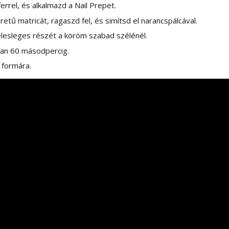
rrel, és alkalmazd a Nail Prepet.
etű matricát, ragaszd fel, és simítsd el narancspálcával.
elesleges részét a köröm szabad szélénél.
an 60 másodpercig.
 formára.