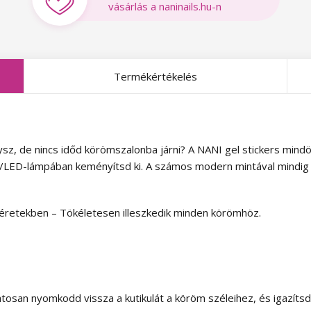
vásárlás a naninails.hu-n
Termékértékelés
z, de nincs időd körömszalonba járni? A NANI gel stickers mind
V/LED-lámpában keményítsd ki. A számos modern mintával mindig d
éretekben – Tökéletesen illeszkedik minden körömhöz.
osan nyomkodd vissza a kutikulát a köröm széleihez, és igazítsd 