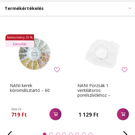
Termékértékelés
Kedvezmény
25 %
Kiárusítás
NANI kerek
NANI Porzsák 1
körömdísztartó – 60
ventilátoros
porelszívókhoz –
Kisméretű
965 Ft
719 Ft
1 129 Ft