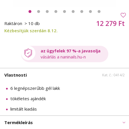
12 279 Ft
Raktáron
> 10 db
Kézbesítjük szerdán 8.12.
az ügyfelek 97 %-a javasolja
vásárlás a naninails.hu-n
Vlastnosti
Kat. č.: 0414/2
6 legnépszerűbb gél lakk
tökéletes ajándék
limitált kiadás
Termékleírás