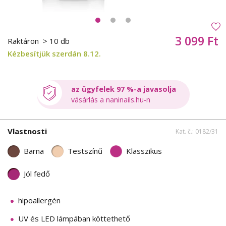
3 099 Ft
Raktáron
> 10 db
Kézbesítjük szerdán 8.12.
az ügyfelek 97 %-a javasolja
vásárlás a naninails.hu-n
Vlastnosti
Kat. č.: 0182/31
Barna
Testszínű
Klasszikus
Jól fedő
hipoallergén
UV és LED lámpában köttethető