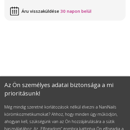
Áru visszaküldése
30 napon belül
Az Ön személyes adatai biztonsága a mi
prioritásunk!
Még mindig szeretné korlátozások nélkül élvezni a NaniNails
körömkozmetikumokat? Ahhoz, hogy minden úgy működjön,
ahogyan kell, szükségünk van az Ön hozzájárulására a sütik
használatához. Az „Elfogadom” gombra kattintva Ön elfogadja a