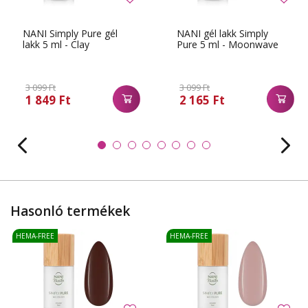
NANI Simply Pure gél
NANI gél lakk Simply
lakk 5 ml - Clay
Pure 5 ml - Moonwave
3 099 Ft
3 099 Ft
1 849 Ft
2 165 Ft
Hasonló termékek
HEMA-FREE
HEMA-FREE