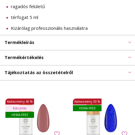
ragadós felületű
térfogat 5 ml
Kizárólag professzionális használatra
Termékleírás
Termékértékelés
Tájékoztatás az összetételről
Kedvezmény
40 %
Kedvezmény
30 %
Kiárusítás
HEMA-FREE
HEMA-FREE