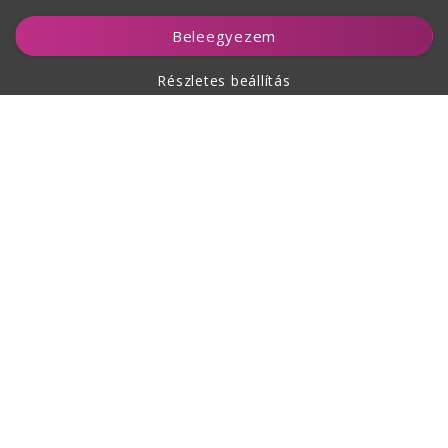
Kosárhoz ad
Beleegyezem
Részletes beállítás
A vásárlásról
Rólunk