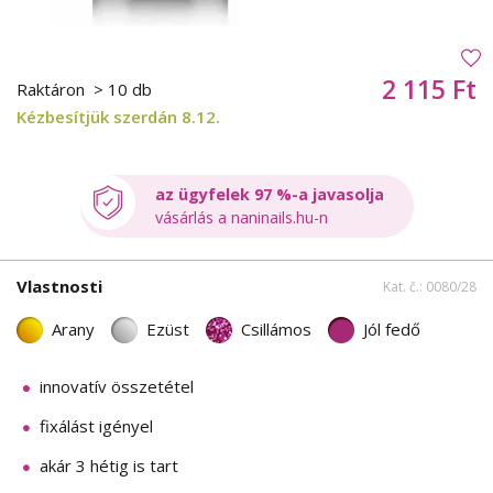
2 115 Ft
Raktáron
> 10 db
Kézbesítjük szerdán 8.12.
az ügyfelek 97 %-a javasolja
vásárlás a naninails.hu-n
Vlastnosti
Kat. č.: 0080/28
Arany
Ezüst
Csillámos
Jól fedő
innovatív összetétel
fixálást igényel
akár 3 hétig is tart