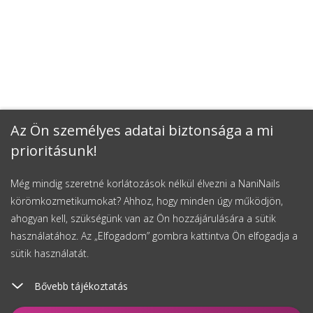
Az Ön személyes adatai biztonsága a mi
prioritásunk!
Még mindig szeretné korlátozások nélkül élvezni a NaniNails
körömkozmetikumokat? Ahhoz, hogy minden úgy működjön,
ahogyan kell, szükségünk van az Ön hozzájárulására a sütik
használatához. Az „Elfogadom” gombra kattintva Ön elfogadja a
sütik használatát.
Bővebb tájékoztatás
Figyelés