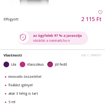
2 115 Ft
Elfogyott
az ügyfelek 97 %-a javasolja
vásárlás a naninails.hu-n
Vlastnosti
Kat. č.: 0080/51
Lila
Klasszikus
Jól fedő
innovatív összetétel
fixálást igényel
akár 3 hétig is tart
5 ml