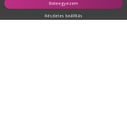
Beleegyezem
Részletes beállítás
A vásárlásról
Rólunk
Kapcsolat