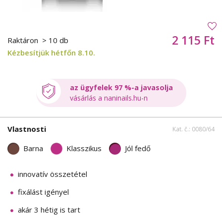
2 115 Ft
Raktáron
> 10 db
Kézbesítjük hétfőn 8.10.
az ügyfelek 97 %-a javasolja
vásárlás a naninails.hu-n
Vlastnosti
Kat. č.: 0080/64
Barna
Klasszikus
Jól fedő
innovatív összetétel
fixálást igényel
akár 3 hétig is tart