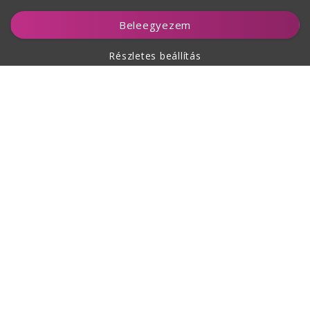
Kosárhoz ad
Beleegyezem
Részletes beállítás
A vásárlásról
Rólunk