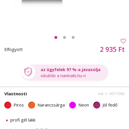
2 935 Ft
Elfogyott
az ügyfelek 97 %-a javasolja
vásárlás a naninails.hu-n
Vlastnosti
Kat. č.: 0077/383
Piros
Narancssárga
Neon
Jól fedő
profi gél lakk