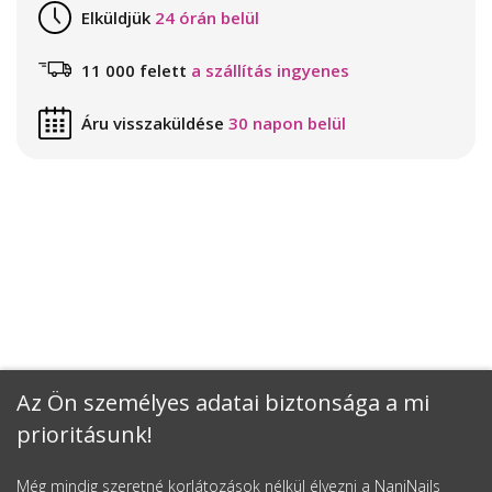
Elküldjük
24 órán belül
11 000 felett
a szállítás ingyenes
Áru visszaküldése
30 napon belül
Az Ön személyes adatai biztonsága a mi
prioritásunk!
Még mindig szeretné korlátozások nélkül élvezni a NaniNails