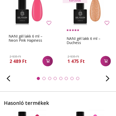
Kiárusítás
NANI gél lakk 6 ml –
NANI gél lakk 6 ml –
Neon Pink Hapiness
Duchess
2 935 Ft
2 935 Ft
2 489 Ft
1 475 Ft
Hasonló termékek