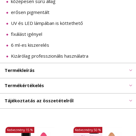
közepesen sűrű állag
erősen pigmentált
UV és LED lámpában is köttethető
fixálást igényel
6 ml-es kiszerelés
Kizárólag professzionális használatra
Termékleírás
Termékértékelés
Tájékoztatás az összetételről
Kedvezmény
15 %
Kedvezmény
50 %