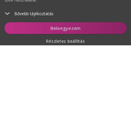
Bővebb tájékoztatás
Figyelés
Beleegyezem
Részletes beállítás
A vásárlásról