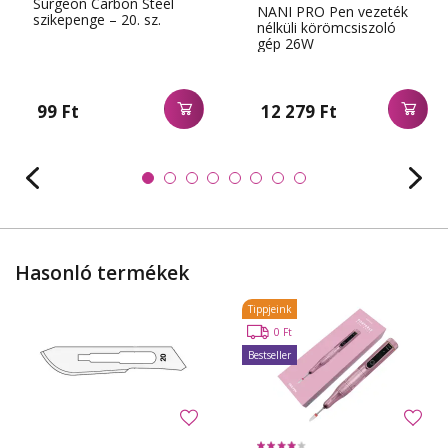
Surgeon Carbon Steel
NANI PRO Pen vezeték
szikepenge – 20. sz.
nélküli körömcsiszoló
gép 26W
99 Ft
12 279 Ft
Hasonló termékek
Tippjeink
0 Ft
Bestseller