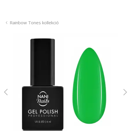
Rainbow Tones kollekció