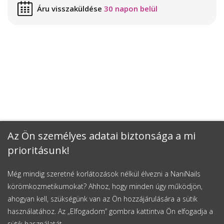
Áru visszaküldése
30 napon belül
Az Ön személyes adatai biztonsága a mi
prioritásunk!
Még mindig szeretné korlátozások nélkül élvezni a NaniNails
körömkozmetikumokat? Ahhoz, hogy minden úgy működjön,
ahogyan kell, szükségünk van az Ön hozzájárulására a sütik
használatához. Az „Elfogadom” gombra kattintva Ön elfogadja a
sütik használatát.