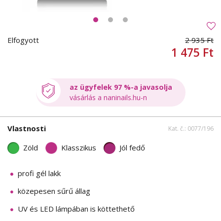
Elfogyott
2 935 Ft
1 475 Ft
az ügyfelek 97 %-a javasolja
vásárlás a naninails.hu-n
Vlastnosti
Kat. č.: 0077/196
Zöld
Klasszikus
Jól fedő
profi gél lakk
közepesen sűrű állag
UV és LED lámpában is köttethető