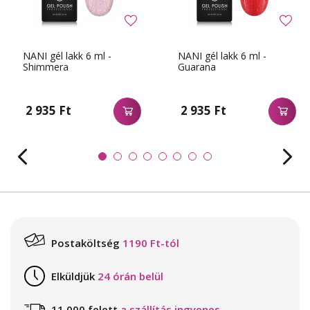
NANI gél lakk 6 ml -
NANI gél lakk 6 ml -
Shimmera
Guarana
2 935 Ft
2 935 Ft
Postaköltség
1190 Ft-tól
Elküldjük
24 órán belül
11 000 felett
a szállítás ingyenes