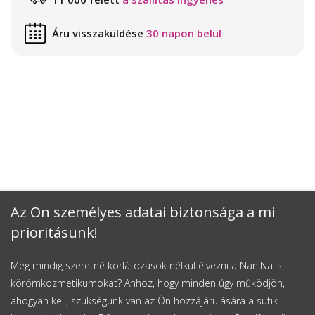
Áru visszaküldése
30 napon belül
Az Ön személyes adatai biztonsága a mi
prioritásunk!
Még mindig szeretné korlátozások nélkül élvezni a NaniNails
körömkozmetikumokat? Ahhoz, hogy minden úgy működjön,
ahogyan kell, szükségünk van az Ön hozzájárulására a sütik