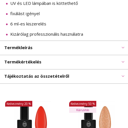
UV és LED lámpában is köttethető
fixálást igényel
6 ml-es kiszerelés
Kizárólag professzionális használatra
Termékleírás
Termékértékelés
Tájékoztatás az összetételről
Kedvezmény
20 %
Kedvezmény
50 %
Kiárusítás