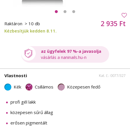
2 935 Ft
Raktáron
> 10 db
Kézbesítjük kedden 8.11.
az ügyfelek 97 %-a javasolja
vásárlás a naninails.hu-n
Vlastnosti
Kat. č.: 0077/327
Kék
Csillámos
Közepesen fedő
profi gél lakk
közepesen sűrű állag
erősen pigmentált