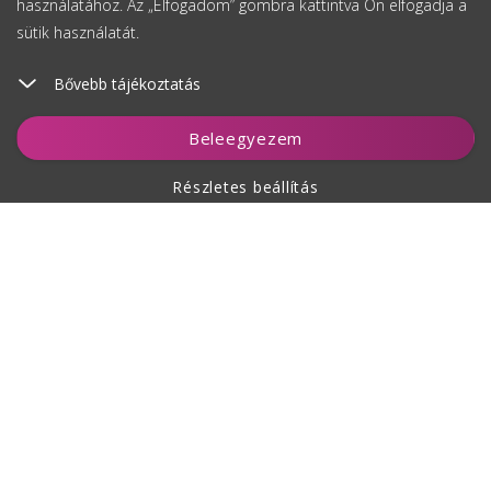
használatához. Az „Elfogadom” gombra kattintva Ön elfogadja a
sütik használatát.
Bővebb tájékoztatás
Kosárhoz ad
Beleegyezem
Részletes beállítás
A vásárlásról