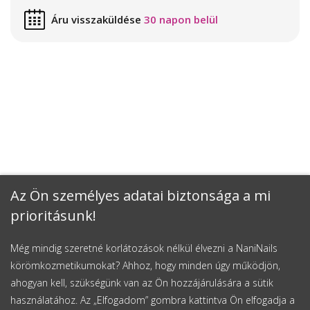
Áru visszaküldése
30 napon belül
Az Ön személyes adatai biztonsága a mi
prioritásunk!
Még mindig szeretné korlátozások nélkül élvezni a NaniNails
körömkozmetikumokat? Ahhoz, hogy minden úgy működjön,
ahogyan kell, szükségünk van az Ön hozzájárulására a sütik
használatához. Az „Elfogadom” gombra kattintva Ön elfogadja a