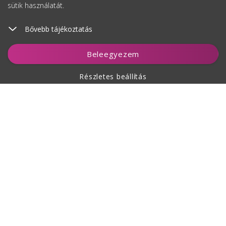
sütik használatát.
Bővebb tájékoztatás
Figyelés
Beleegyezem
Részletes beállítás
A vásárlásról