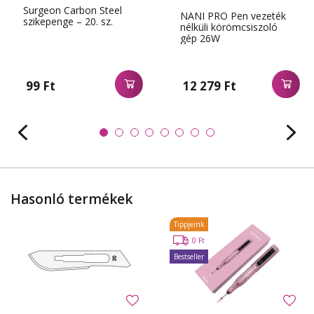
Surgeon Carbon Steel
NANI PRO Pen vezeték
szikepenge – 20. sz.
nélküli körömcsiszoló
gép 26W
99 Ft
12 279 Ft
Hasonló termékek
Tippjeink
0 Ft
Bestseller