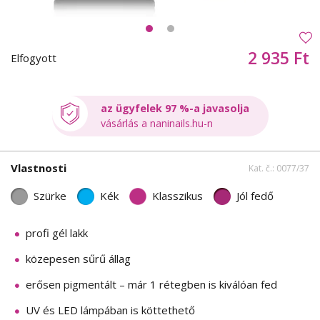
2 935 Ft
Elfogyott
az ügyfelek 97 %-a javasolja
vásárlás a naninails.hu-n
Vlastnosti
Kat. č.: 0077/37
Szürke
Kék
Klasszikus
Jól fedő
profi gél lakk
közepesen sűrű állag
erősen pigmentált – már 1 rétegben is kiválóan fed
UV és LED lámpában is köttethető