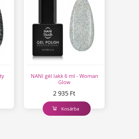
ty
NANI gél lakk 6 ml - Woman
Glow
2 935 Ft
Kosárba