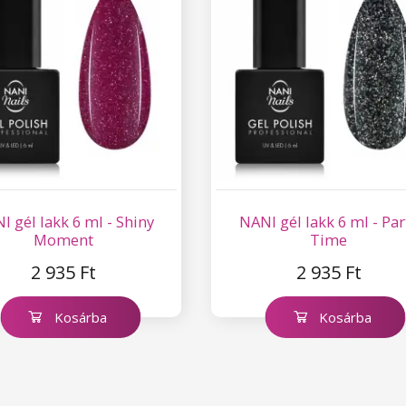
I gél lakk 6 ml - Shiny
NANI gél lakk 6 ml - Par
Moment
Time
2 935 Ft
2 935 Ft
Kosárba
Kosárba