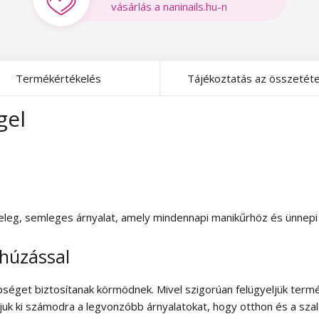
vásárlás a naninails.hu-n
Termékértékelés
Tájékoztatás az összetéte
gel
 Meleg, semleges árnyalat, amely mindennapi manikűrhöz és ünnepi 
thúzással
séget biztosítanak körmödnek. Mivel szigorúan felügyeljük termé
tjuk ki számodra a legvonzóbb árnyalatokat, hogy otthon és a szal