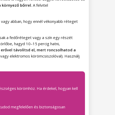
a környező bőrrel
. A felvitel
tos vagy abban, hogy ennél vékonyabb réteget
(csak a fedőréteget vagy a szín egy részét
örlőbe, hagyd 10–15 percig hatni,
 erővel távolítsd el, mert roncsolhatod a
vagy elektromos körömcsiszolóval). Használj
egészséges körömhöz. Ha érdekel, hogyan kell
el tudod megfelelően és biztonságosan