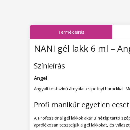
Midnight Queen kollekció
Tropical Fiesta kollekció
Termékleírás
Charm Lady kollekció
NANI gél lakk 6 ml – An
Pearl Glaze kollekció
Shiny Star kollekció
Színleírás
Wild West kollekció
Angel
Summer Daze kollekció
Angyali testszínű árnyalat csipetnyi barackkal.
Barbie Girl kollekció
Profi manikűr egyetlen ecse
Easter Egg kollekció
A Professional gél lakkok akár
3 hétig
tartó szép
Lovely Kiss kollekció
aprólékosan teszteljük a gél lakkokat, és válasz