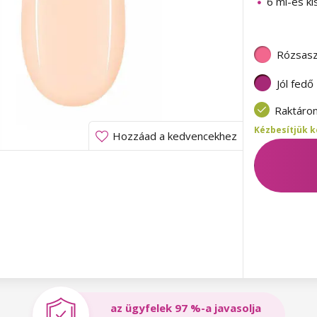
6 ml-es ki
Rózsasz
Jól fedő
Raktáro
Kézbesítjük k
Hozzáad a kedvencekhez
az ügyfelek 97 %-a javasolja