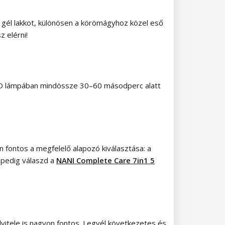
a gél lakkot, különösen a körömágyhoz közel eső
z elérni!
LED lámpában mindössze 30–60 másodperc alatt
n fontos a megfelelő alapozó kiválasztása: a
 pedig válaszd a
NANI Complete Care 7in1 5
elvitele is nagyon fontos. Legyél következetes és