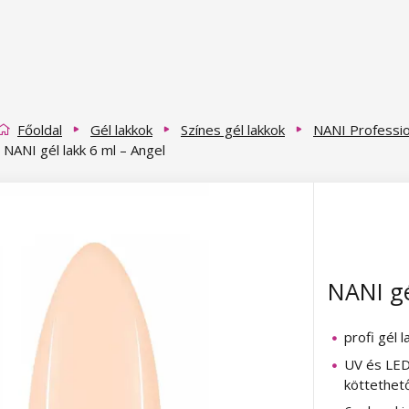
Főoldal
Gél lakkok
Színes gél lakkok
NANI Profession
NANI gél lakk 6 ml – Angel
NANI gé
profi gél l
UV és LED
köttethet