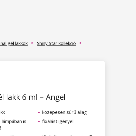
al gél lakkok
Shiny Star kollekció
l lakk 6 ml – Angel
akk
közepesen sűrű állag
 lámpában is
fixálást igényel
ő