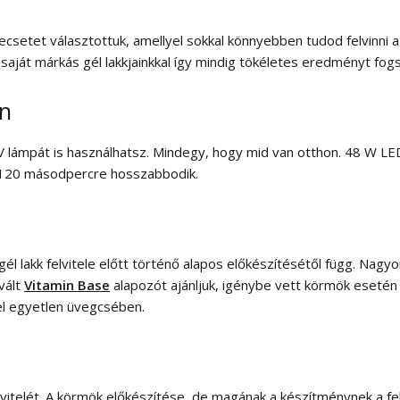
ecsetet választottuk, amellyel sokkal könnyebben tudod felvinni 
saját márkás gél lakkjainkkal így mindig tökéletes eredményt fogs
en
UV lámpát is használhatsz. Mindegy, hogy mid van otthon. 48 W 
 120 másodpercre hosszabbodik.
l lakk felvitele előtt történő alapos előkészítésétől függ. Nagyo
vált
Vitamin Base
alapozót ajánljuk, igénybe vett körmök esetén
l egyetlen üvegcsében.
elvitelét. A körmök előkészítése, de magának a készítménynek a f