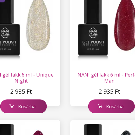
 gél lakk 6 ml - Unique
NANI gél lakk 6 ml - Perf
Night
Man
2 935 Ft
2 935 Ft
Kosárba
Kosárba