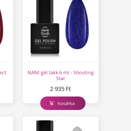
ect
NANI gél lakk 6 ml - Shooting
Star
2 935 Ft
Kosárba