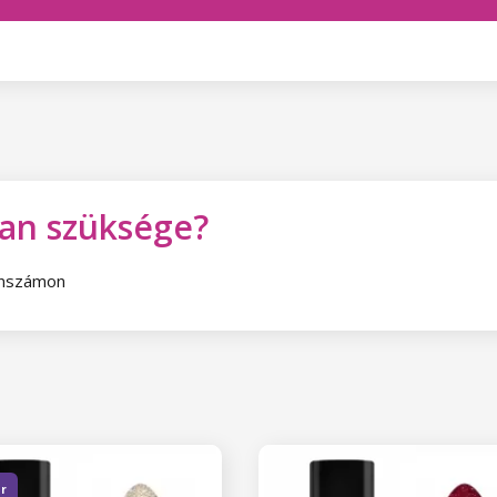
van szüksége?
fonszámon
er