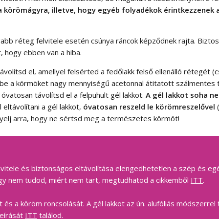
 a körömágyra, illetve, hogy egyéb folyadékok érintkezzenek 
tagabb réteg felvitele esetén csúnya ráncok képződnek rajta. Biz
t, hogy ebben van a hiba.
volítsd el, amellyel felsérted a fedőlakk felső ellenálló rétegét 
be a körmöket nagy mennyiségű acetonnal átitatott szálmentes t
vatosan távolítsd el a felpuhult gél lakkot.
A gél lakkot soha ne
ltávolítani a gél lakkot,
óvatosan reszeld le körömreszelővel
(
elj arra, hogy ne sértsd meg a természetes körmöt!
elvitele és biztonságos eltávolítása elengedhetetlen a szép és 
 vagy nem tudod, miért nem tart, megtudhatod a cikkemből
ITT
.
t és a köröm roncsolását. A gél lakkot az ún. alufóliás módszerr
leírását
ITT
találod.