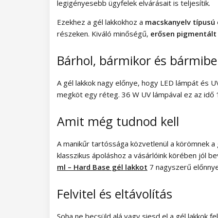
legigényesebb ügyfelek elvárásait is teljesítik.
Magic Winter kollekció
Ezekhez a gél lakkokhoz a
macskanyelv típusú
részeken. Kiváló minőségű,
erősen pigmentált
Old Passion kollekció
Rainbow Tones kollekció
Bárhol, bármikor és bármib
Beach Party kollekció
A gél lakkok nagy előnye, hogy LED lámpát és 
megköt egy réteg. 36 W UV lámpával ez az idő
Pure Elegance kollekció
Amit még tudnod kell
Pastel Candy kollekció
A manikűr tartóssága közvetlenül a körömnek a gé
New York City kollekció
klasszikus ápoláshoz a vásárlóink körében jól be
Army Lady kollekció
ml – Hard Base gél lakkot
7 nagyszerű előnnye
Chocolate Box kollekció
Felvitel és eltávolítás
Romantic Sunset kollekció
Soha ne becsüld alá vagy siesd el a gél lakkok f