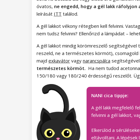
óvatos,
ne engedd, hogy a gél lakk ráfolyjon
Paradise Dream kollekció
leírását
ITT
találod.
Ocean Drive kollekció
A gél lakkot vékony rétegben kell felvinni. Vas
nem tudsz felvinni? Ellenőrizd a lámpádat – lehe
Pure Beauty kollekció
A gél lakkot mindig körömreszelő segítségével tá
Cupcake kollekció
reszeld, ne a természetes körmöt), csomagold 
majd
exkavátor
vagy
narancspálca
segítségével ó
Time to Warm Up kollekció
természetes körmöt.
Ha nem tudod acetonnal e
150/180 vagy 180/240 érdességű reszelőt. Ügy
Let It Snow! Kollekció
Heartbeat kollekció
NANI cica tippje:
Princess kollekció
A gél lakk megfelelő f
felvinni a gél lakkot,
NANI Amazing Line gél lakkok
Elkerülöd a sérüléseke
Autumn Breeze kollekció
NANI Simply Pure gél lakkok
eltávolítani. A lépések 