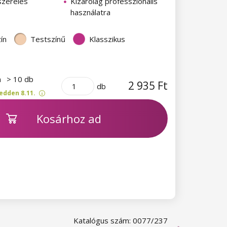
szerelés
Kizárólag professzionális
használatra
ín
Testszínű
Klasszikus
n
> 10 db
2 935 Ft
db
edden 8.11.
Kosárhoz ad
Katalógus szám: 0077/237