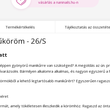
vásárlás a naninails.hu-n
Termékértékelés
Tájékoztatás az összetéte
űköröm - 26/S
att
képpen gyönyörű manikűrre van szükséged? A megoldás az ún. pr
lővarázsolni. Bármilyen alkalomra alkalmas, és nagyon egyszerű a 
s körmökből a lehető legtartósabb manikűrért? Egyszerűen ragas
méret
formát, amely tökéletesen illeszkedik a körömhöz. Ragaszd az ö