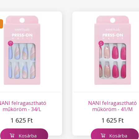
k
NANI felragasztható
NANI felragasztható
műköröm - 34/L
műköröm - 41/M
1 625 Ft
1 625 Ft
Kosárba
Kosárba