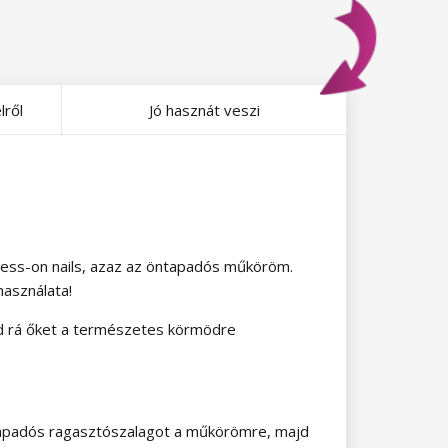
lről
Jó hasznát veszi
ess-on nails, azaz az öntapadós műköröm.
használata!
zd rá őket a természetes körmödre
ntapadós ragasztószalagot a műkörömre, majd