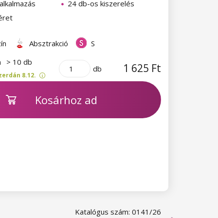
alkalmazás
24 db-os kiszerelés
éret
ín
Absztrakció
S
n
> 10 db
1 625 Ft
db
zerdán 8.12.
Kosárhoz ad
Katalógus szám: 0141/26