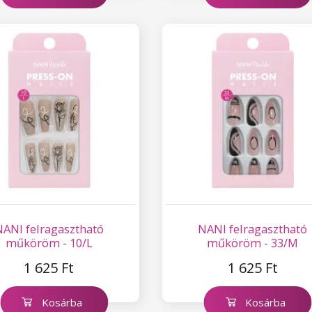
NANI felragasztható
NANI felragasztható
műköröm - 10/L
műköröm - 33/M
1 625 Ft
1 625 Ft
Kosárba
Kosárba