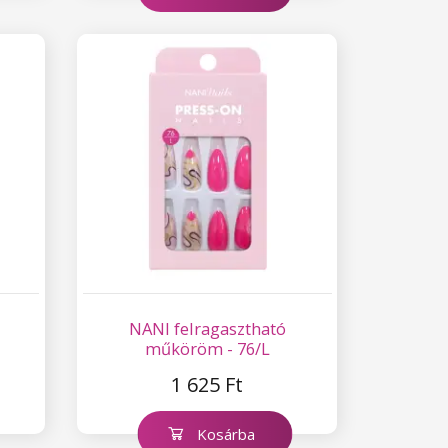
NANI felragasztható
műköröm - 76/L
1 625 Ft
Kosárba