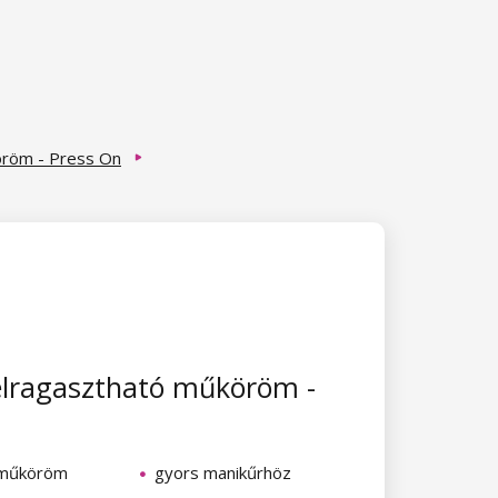
öröm - Press On
elragasztható műköröm -
 műköröm
gyors manikűrhöz