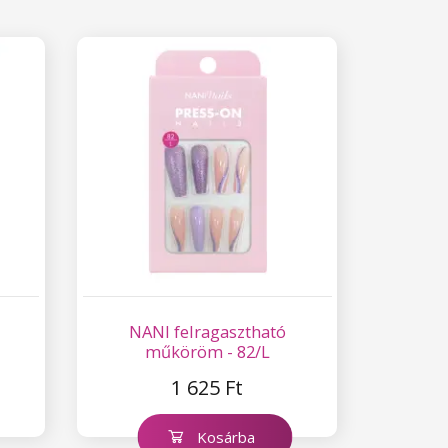
NANI felragasztható
műköröm - 82/L
1 625 Ft
Kosárba