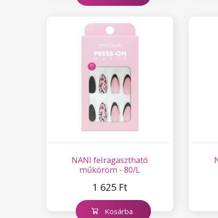
NANI felragasztható
műköröm - 80/L
1 625 Ft
Kosárba