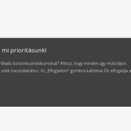
 mi prioritásunk!
NaniNails körömkozmetikumokat? Ahhoz, hogy minden úgy működjön,
 sütik használatához. Az „Elfogadom” gombra kattintva Ön elfogadja 