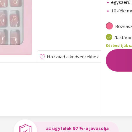
egyszerű 
10-féle m
Rózsasz
Raktáro
Kézbesítjük s
Hozzáad a kedvencekhez
az ügyfelek 97 %-a javasolja