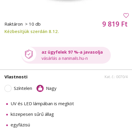
9 819 Ft
Raktáron
> 10 db
Kézbesítjük szerdán 8.12.
az ügyfelek 97 %-a javasolja
vásárlás a naninails.hu-n
Vlastnosti
Kat. č.: 0070/4
Színtelen
Nagy
UV és LED lámpában is megköt
közepesen sűrű állag
egyfázisú