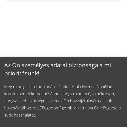
Az Ön személyes adatai biztonsága a mi
prioritásunk!
Még mindig szeretné korlátozások nélkül élvezni a NaniNails
körömkozmetikumokat? Ahhoz, hogy minden úgy működjön,
ahogyan kell, szükségünk van az Ön hozzájárulására a sütik
használatához. Az „Elfogadom” gombra kattintva Ön elfogadja a
sütik használatát.