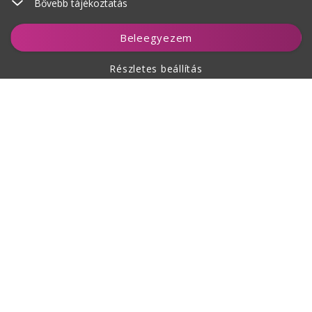
Bővebb tájékoztatás
Kosárhoz ad
Beleegyezem
Részletes beállítás
A vásárlásról
Rólunk