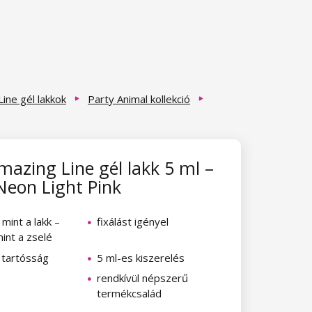
ine gél lakkok
Party Animal kollekció
azing Line gél lakk 5 ml –
 Neon Light Pink
mint a lakk –
fixálást igényel
mint a zselé
 tartósság
5 ml-es kiszerelés
rendkívül népszerű
termékcsalád