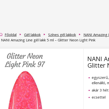
Főoldal
Gél lakkok
Színes gél lakkok
NANI Amazing L
NANI Amazing Line gél lakk 5 ml – Glitter Neon Light Pink
NANI Am
Glitter
egyszerű, 
ellenálló, 
akár 3 hét
ecsettel