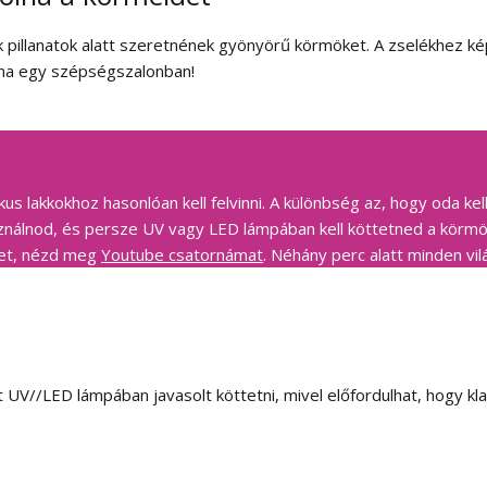
ik pillanatok alatt szeretnének gyönyörű körmöket. A zselékhez 
lna egy szépségszalonban!
ikus lakkokhoz hasonlóan kell felvinni. A különbség az, hogy oda k
sználnod, és persze UV vagy LED lámpában kell köttetned a körmö
et, nézd meg
Youtube csatornámat
. Néhány perc alatt minden vil
at UV//LED lámpában javasolt köttetni, mivel előfordulhat, hogy