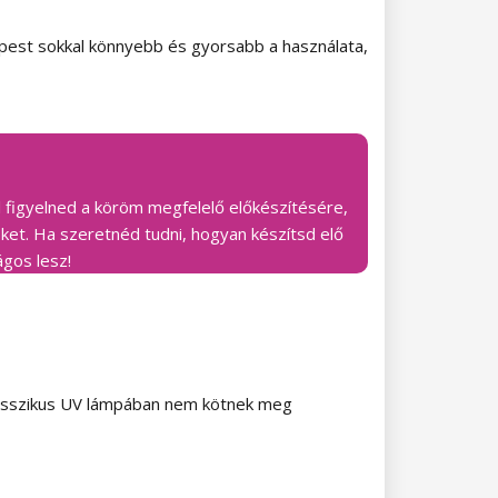
képest sokkal könnyebb és gyorsabb a használata,
ell figyelned a köröm megfelelő előkészítésére,
ket. Ha szeretnéd tudni, hogyan készítsd elő
ágos lesz!
 klasszikus UV lámpában nem kötnek meg