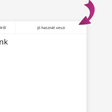
lről
Jó hasznát veszi
ink