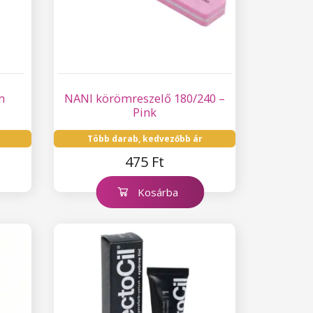
m
NANI körömreszelő 180/240 –
Pink
Több darab, kedvezőbb ár
475 Ft
Kosárba