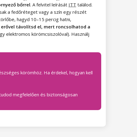
örnyező bőrrel
. A felvitel leírását
ITT
találod.
(csak a fedőréteget vagy a szín egy részét
örlőbe, hagyd 10–15 percig hatni,
 erővel távolítsd el, mert roncsolhatod a
agy elektromos körömcsiszolóval). Használj
egészséges körömhöz. Ha érdekel, hogyan kell
el tudod megfelelően és biztonságosan