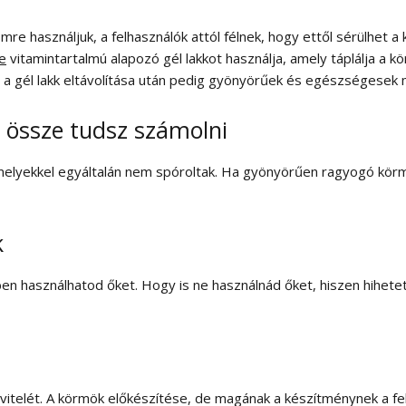
mre használjuk, a felhasználók attól félnek, hogy ettől sérülhet 
e
vitamintartalmú alapozó gél lakkot használja, amely táplálja a k
 a gél lakk eltávolítása után pedig gyönyörűek és egészségesek
 össze tudsz számolni
 amelyekkel egyáltalán nem spóroltak. Ha gyönyörűen ragyogó körm
k
n használhatod őket. Hogy is ne használnád őket, hiszen hihetet
elvitelét. A körmök előkészítése, de magának a készítménynek a f