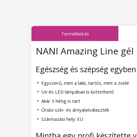
Midnight Queen kollekció
Poolside Party kollekció
Tropical Fiesta kollekció
Just Romance kollekció
Termékleírás
Charm Lady kollekció
Sea World kollekció
NANI Amazing Line gél l
Pearl Glaze kollekció
Shake It Up kollekció
Shiny Star kollekció
West Coast kollekció
Egészség és szépség egyben
Wild West kollekció
Autumn Kiss kollekció
Egyszerű, mint a lakk, tartós, mint a zselé
Summer Daze kollekció
Forest Dream kollekció
UV és LED lámpában is köttethető
Akár 3 hétig is tart
Barbie Girl kollekció
Natural Beauty kollekció
Óriási szín- és árnyalatválaszték
Easter Egg kollekció
Night Beat kollekció
Származási hely: EU
Lovely Kiss kollekció
Party Animal kollekció
Mintha egy profi készítette 