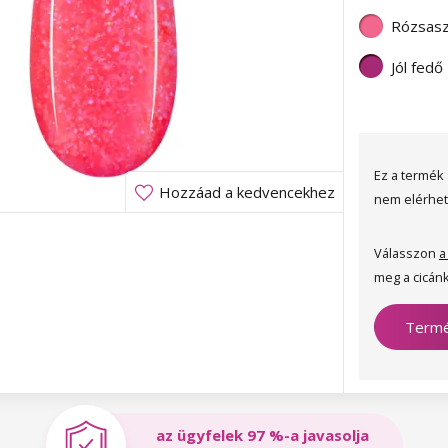
Rózsasz
Jól fedő
Ez a termék 
Hozzáad a kedvencekhez
nem elérhet
Válasszon
a
meg a cicánk
Termé
az ügyfelek 97 %-a javasolja