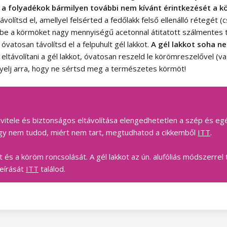
és a folyadékok bármilyen további nem kívánt érintkezését a k
volítsd el, amellyel felsérted a fedőlakk felső ellenálló rétegét 
be a körmöket nagy mennyiségű acetonnal átitatott szálmentes t
vatosan távolítsd el a felpuhult gél lakkot.
A gél lakkot soha ne
ltávolítani a gél lakkot, óvatosan reszeld le körömreszelővel (v
elj arra, hogy ne sértsd meg a természetes körmöt!
elvitele és biztonságos eltávolítása elengedhetetlen a szép és 
 vagy nem tudod, miért nem tart, megtudhatod a cikkemből
ITT
.
t és a köröm roncsolását. A gél lakkot az ún. alufóliás módszerr
leírását
ITT
találod.