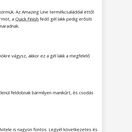
a körmük. Az Amazing Line termékcsaláddal ettől
örmöt, a
Quick Finish
fedő gél lakk pedig erősíti
 maradnak.
ökre vágysz, akkor ez a gél lakk a megfelelő
lenül feldobnak bármilyen manikűrt, és csodás
elvitele is nagyon fontos. Legyél következetes és