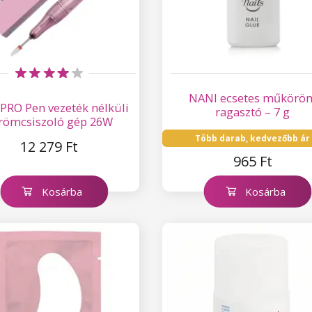
NANI ecsetes műkörö
PRO Pen vezeték nélküli
ragasztó – 7 g
römcsiszoló gép 26W
Több darab, kedvezőbb ár
12 279 Ft
965 Ft
Kosárba
Kosárba