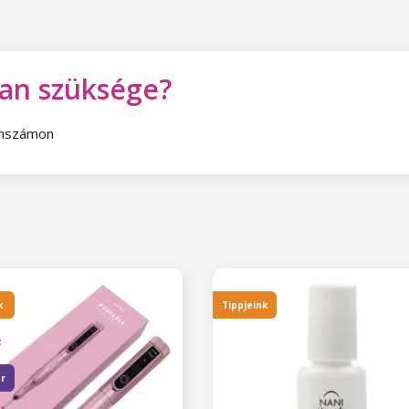
van szüksége?
fonszámon
k
Tippjeink
t
er