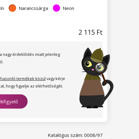
ín
Narancssárga
Neon
2 115 Ft
a nagy érdeklődés miatt jelenleg
ő.
 hasonló termékek közül
vagy kérje
at, hogy figyelje az elérhetőségét.
kfigyelő
Katalógus szám: 0008/97