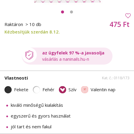
475 Ft
Raktáron
> 10 db
Kézbesítjük szerdán 8.12.
az ügyfelek 97 %-a javasolja
vásárlás a naninails.hu-n
Vlastnosti
Kat. č.: 0118/173
Fekete
Fehér
Szív
Valentin nap
kiváló minőségű kialakítás
egyszerű és gyors használat
jól tart és nem fakul