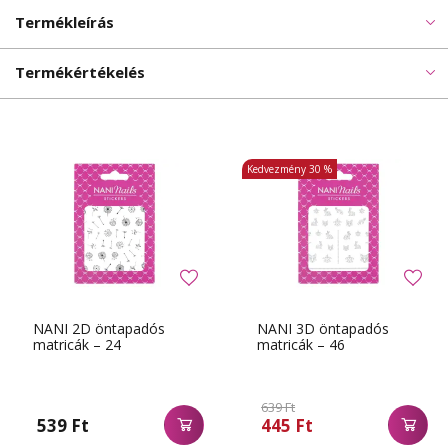
Termékleírás
Termékértékelés
Kedvezmény
30 %
NANI 2D öntapadós
NANI 3D öntapadós
matricák – 24
matricák – 46
639 Ft
539 Ft
445 Ft