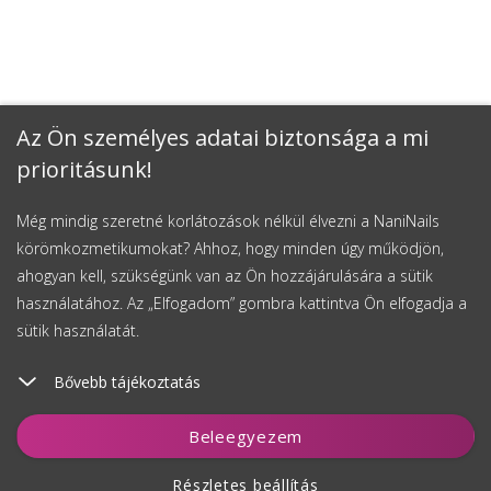
Az Ön személyes adatai biztonsága a mi
prioritásunk!
Még mindig szeretné korlátozások nélkül élvezni a NaniNails
körömkozmetikumokat? Ahhoz, hogy minden úgy működjön,
ahogyan kell, szükségünk van az Ön hozzájárulására a sütik
használatához. Az „Elfogadom” gombra kattintva Ön elfogadja a
sütik használatát.
Bővebb tájékoztatás
Kosárhoz ad
Beleegyezem
Részletes beállítás