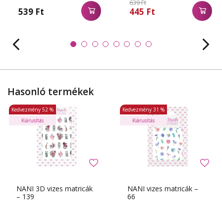
639 Ft
539 Ft
445 Ft
Hasonló termékek
Kedvezmény
52 %
Kedvezmény
31 %
Kiárusítás
Kiárusítás
NANI 3D vizes matricák
NANI vizes matricák –
– 139
66