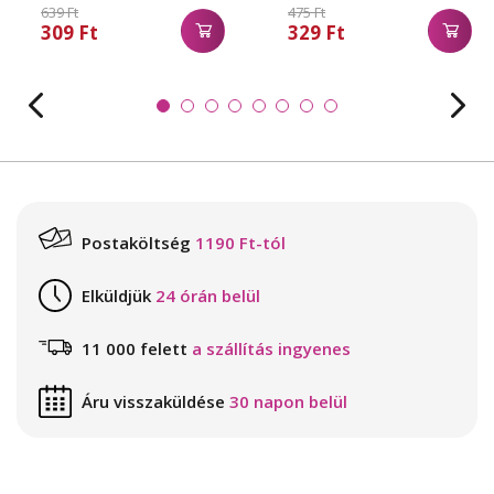
639 Ft
475 Ft
309 Ft
329 Ft
Postaköltség
1190 Ft-tól
Elküldjük
24 órán belül
11 000 felett
a szállítás ingyenes
Áru visszaküldése
30 napon belül