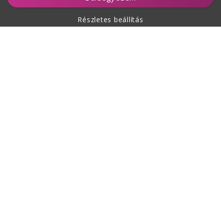
Részletes beállítás
A vásárlásról
Rólunk
Kapcsolat