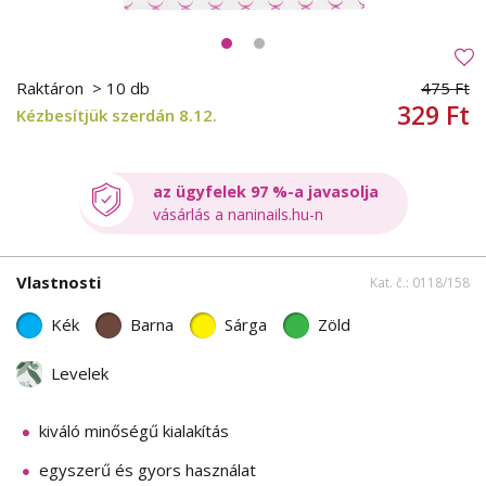
Raktáron
> 10 db
475 Ft
329 Ft
Kézbesítjük szerdán 8.12.
az ügyfelek 97 %-a javasolja
vásárlás a naninails.hu-n
Vlastnosti
Kat. č.: 0118/158
Kék
Barna
Sárga
Zöld
Levelek
kiváló minőségű kialakítás
egyszerű és gyors használat