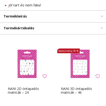
jól tart és nem fakul
Termékleírás
Termékértékelés
Kedvezmény
30 %
NANI 2D öntapadós
NANI 3D öntapadós
matricák – 24
matricák – 46