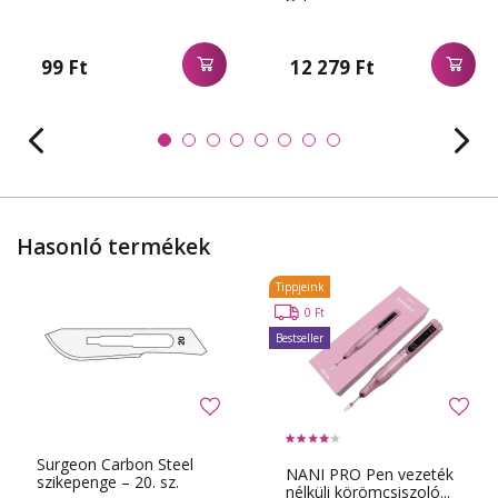
99 Ft
12 279 Ft
Hasonló termékek
Tippjeink
0 Ft
Bestseller
Surgeon Carbon Steel
NANI PRO Pen vezeték
szikepenge – 20. sz.
nélküli körömcsiszoló...