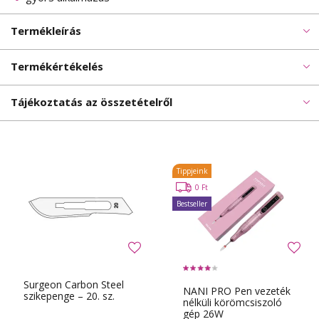
Termékleírás
Termékértékelés
Tájékoztatás az összetételről
Tippjeink
0 Ft
Bestseller
Surgeon Carbon Steel
NANI PRO Pen vezeték
szikepenge – 20. sz.
nélküli körömcsiszoló
gép 26W