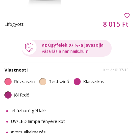
8 015 Ft
Elfogyott
az ügyfelek 97 %-a javasolja
vásárlás a naninails.hu-n
Vlastnosti
Kat. č.: 0137/13
Rózsaszín
Testszínű
Klasszikus
Jól fedő
lehúzható gél lakk
UV/LED lámpa fényére köt
gyors alkalmazás