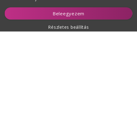
Figyelés
Beleegyezem
Részletes beállítás
A vásárlásról
Rólunk