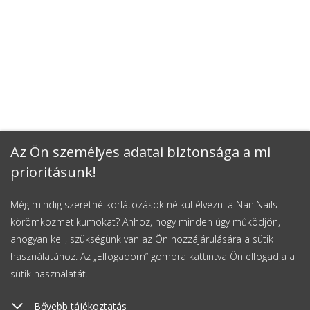
Az Ön személyes adatai biztonsága a mi
prioritásunk!
Még mindig szeretné korlátozások nélkül élvezni a NaniNails
körömkozmetikumokat? Ahhoz, hogy minden úgy működjön,
ahogyan kell, szükségünk van az Ön hozzájárulására a sütik
használatához. Az „Elfogadom” gombra kattintva Ön elfogadja a
sütik használatát.
Bővebb tájékoztatás