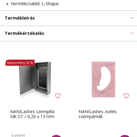
termékcsalád: L-Shape
Termékleírás
Termékértékelés
Kedvezmény
25 %
NANILashes szempilla
NANILashes zselés
Silk CC / 0,20 x 13 mm
szempárnák
3 259 Ft