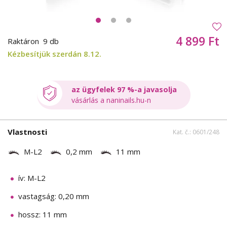
4 899 Ft
Raktáron
9 db
Kézbesítjük szerdán 8.12.
az ügyfelek 97 %-a javasolja
vásárlás a naninails.hu-n
Vlastnosti
Kat. č.: 0601/248
M-L2
0,2 mm
11 mm
ív: M-L2
vastagság: 0,20 mm
hossz: 11 mm