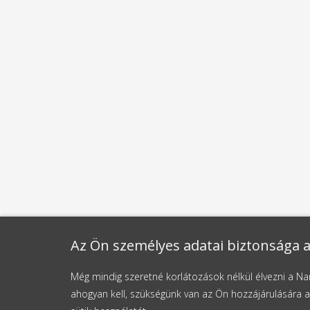
Az Ön személyes adatai biztonsága a
Még mindig szeretné korlátozások nélkül élvezni a 
ahogyan kell, szükségünk van az Ön hozzájárulására a