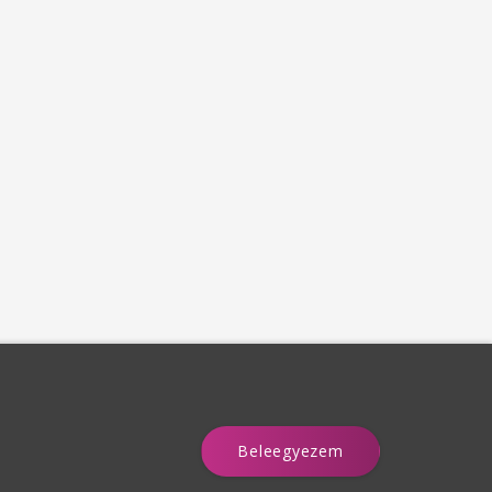
Beleegyezem
a