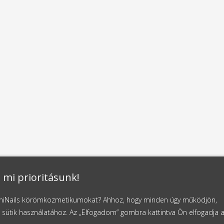
 mi prioritásunk!
NaniNails körömkozmetikumokat? Ahhoz, hogy minden úgy működjön,
 sütik használatához. Az „Elfogadom” gombra kattintva Ön elfogadja 