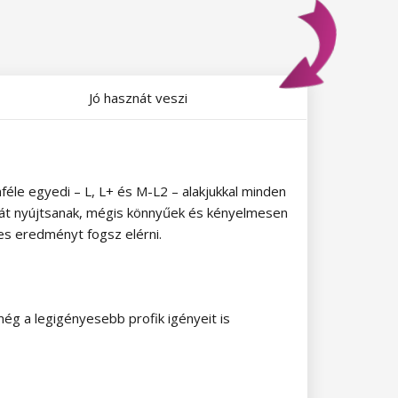
Jó hasznát veszi
éle egyedi – L, L+ és M-L2 – alakjukkal minden
rmát nyújtsanak, mégis könnyűek és kényelmesen
es eredményt fogsz elérni.
ég a legigényesebb profik igényeit is