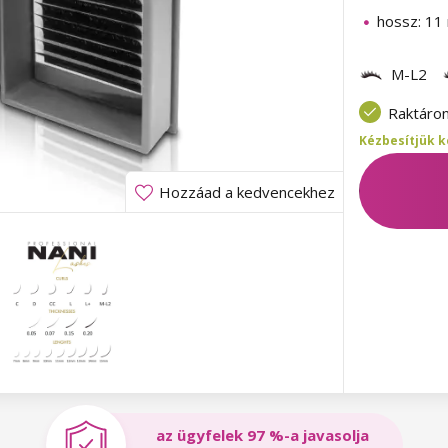
hossz: 1
M-L2
Raktáro
Kézbesítjük k
Hozzáad a kedvencekhez
az ügyfelek 97 %-a javasolja