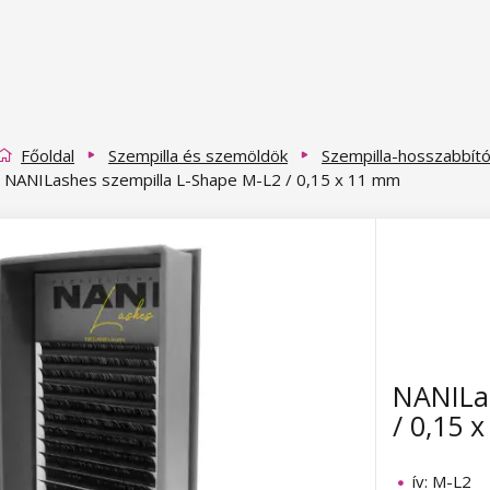
Főoldal
Szempilla és szemöldök
Szempilla-hosszabbít
NANILashes szempilla L-Shape M-L2 / 0,15 x 11 mm
NANILas
/ 0,15 
ív: M-L2