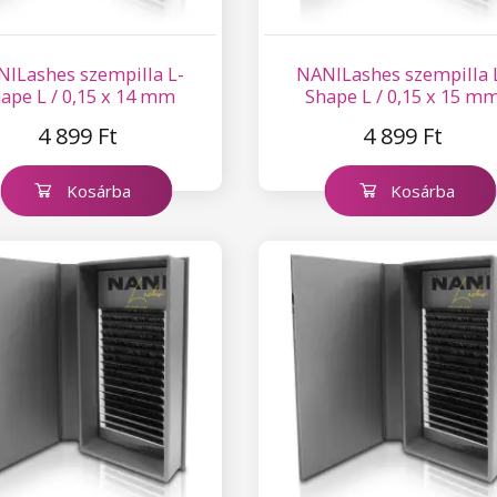
ILashes szempilla L-
NANILashes szempilla 
ape L / 0,15 x 14 mm
Shape L / 0,15 x 15 m
4 899 Ft
4 899 Ft
Kosárba
Kosárba