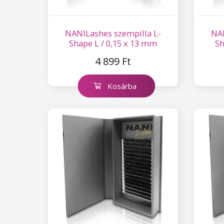
NANILashes szempilla L-
NAN
Shape L / 0,15 x 13 mm
Sh
4 899 Ft
Kosárba