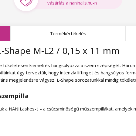
vásárlás a naninails.hu-n
Termékértékelés
L-Shape M-L2 / 0,15 x 11 mm
ve tökéletesen kiemeli és hangsúlyozza a szem szépségét. Háromf
lláinkat úgy terveztük, hogy intenzív liftinget és hangsúlyos fo
agáns megjelenésre vágysz, L-Shape sorozatunkkal mindig tökélet
szempilla
juk a NANILashes-t – a csúcsminőségű műszempillákat, amelyek m