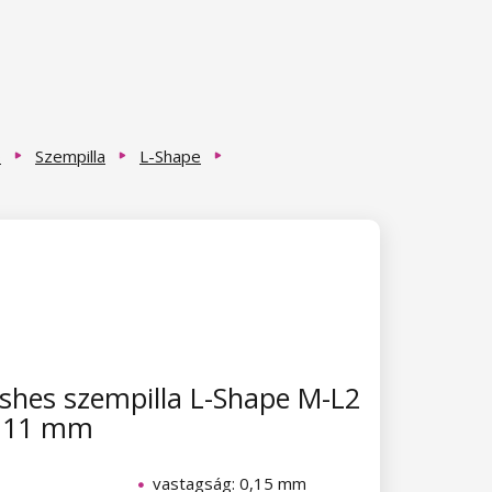
ó
Szempilla
L-Shape
hes szempilla L-Shape M-L2
x 11 mm
vastagság: 0,15 mm