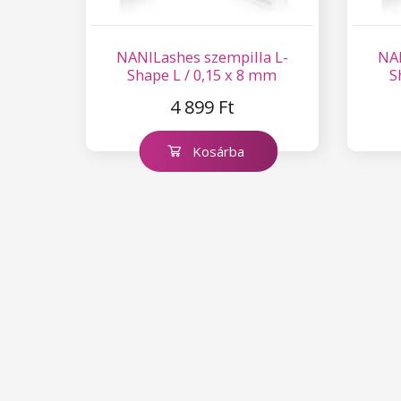
NANILashes szempilla L-
NAN
Shape L / 0,15 x 8 mm
S
4 899 Ft
Kosárba