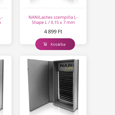
L-
NANILashes szempilla L-
m
Shape L / 0,15 x 7 mm
4 899 Ft
Kosárba