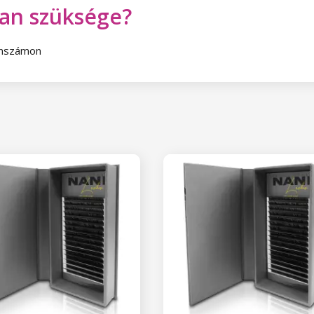
van szüksége?
fonszámon