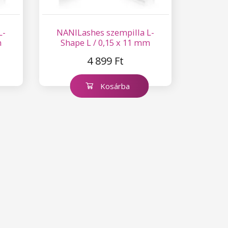
L-
NANILashes szempilla L-
m
Shape L / 0,15 x 11 mm
4 899 Ft
Kosárba