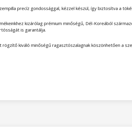
empilla precíz gondossággal, kézzel készül, így biztosítva a tök
mékeinkhez kizárólag prémium minőségű, Dél-Koreából származó
ósságát is garantálja.
t rögzítő kiváló minőségű ragasztószalagnak köszönhetően a sze