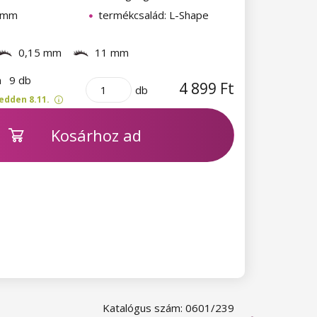
1 mm
termékcsalád: L-Shape
0,15 mm
11 mm
n
9 db
4 899 Ft
db
edden 8.11.
Kosárhoz ad
Katalógus szám: 0601/239