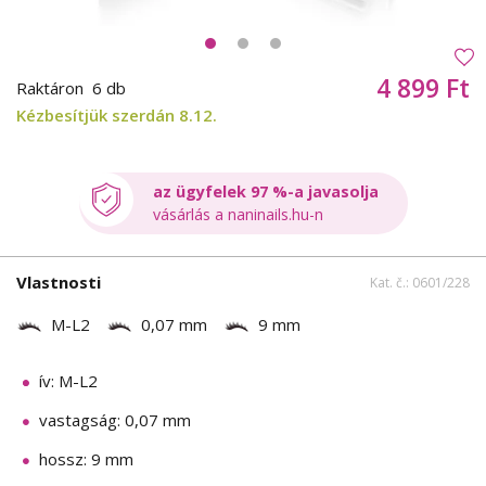
4 899 Ft
Raktáron
6 db
Kézbesítjük szerdán 8.12.
az ügyfelek 97 %-a javasolja
vásárlás a naninails.hu-n
Vlastnosti
Kat. č.: 0601/228
M-L2
0,07 mm
9 mm
ív: M-L2
vastagság: 0,07 mm
hossz: 9 mm