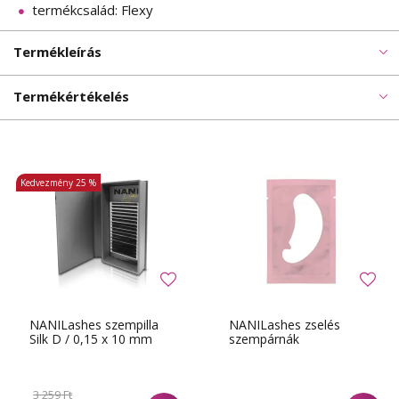
termékcsalád: Flexy
Termékleírás
Termékértékelés
Kedvezmény
25 %
NANILashes szempilla
NANILashes zselés
Silk D / 0,15 x 10 mm
szempárnák
3 259 Ft