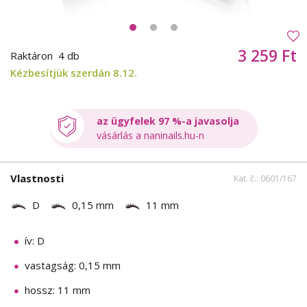
3 259 Ft
Raktáron
4 db
Kézbesítjük szerdán 8.12.
az ügyfelek 97 %-a javasolja
vásárlás a naninails.hu-n
Vlastnosti
Kat. č.: 0601/167
D
0,15 mm
11 mm
ív: D
vastagság: 0,15 mm
hossz: 11 mm