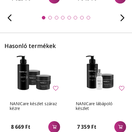
Hasonló termékek
NANICare készlet száraz
NANICare lábápoló
kézre
készlet
8 669 Ft
7 359 Ft