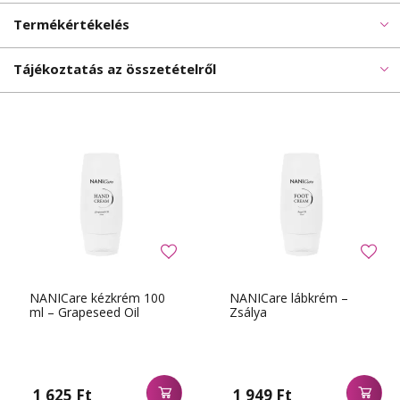
Termékértékelés
Tájékoztatás az összetételről
NANICare kézkrém 100
NANICare lábkrém –
ml – Grapeseed Oil
Zsálya
1 625 Ft
1 949 Ft