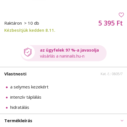
5 395 Ft
Raktáron
> 10 db
Kézbesítjük kedden 8.11.
az ügyfelek 97 %-a javasolja
vásárlás a naninails.hu-n
Vlastnosti
Kat. č.: 0805/7
a selymes kezekért
intenzív táplálás
hidratálás
Termékleírás