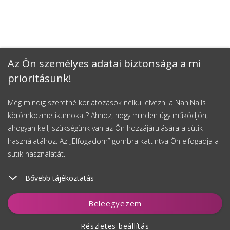
Az Ön személyes adatai biztonsága a mi
prioritásunk!
Még mindig szeretné korlátozások nélkül élvezni a NaniNails
körömkozmetikumokat? Ahhoz, hogy minden úgy működjön,
ahogyan kell, szükségünk van az Ön hozzájárulására a sütik
használatához. Az „Elfogadom” gombra kattintva Ön elfogadja a
sütik használatát.
Bővebb tájékoztatás
Kosárhoz ad
Beleegyezem
Részletes beállítás