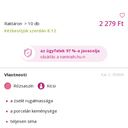
2 279 Ft
Raktáron
> 10 db
Kézbesítjük szerdán 8.12.
az ügyfelek 97 %-a javasolja
vásárlás a naninails.hu-n
Vlastnosti
Kat. č.: 0590/8
Rózsaszín
Kicsi
a zselé rugalmassága
a porcelán keménysége
teljesen sima