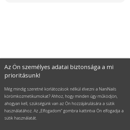
Az Ön személyes adatai biztonsága a mi
prioritásunk!
Még mindig szeretné korlátozások nélkül élvezni a NaniNails
körömkozmetikumokat? Ahhoz, hogy minden úgy működjön,
ahogyan kell, szükségünk van az Ön hozzájárulására a sütik
használatához. Az „Elfogadom” gombra kattintva Ön elfogadja a
sütik használatát.