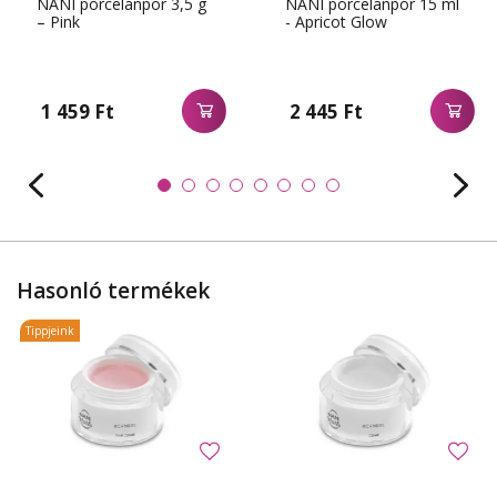
NANI porcelánpor 3,5 g
NANI porcelánpor 15 ml
– Pink
- Apricot Glow
1 459 Ft
2 445 Ft
Hasonló termékek
Tippjeink