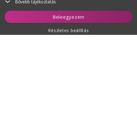
Bővebb tájékoztatás
Kosárhoz ad
Beleegyezem
Részletes beállítás
A vásárlásról
Rólunk