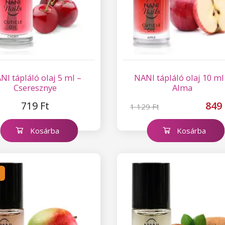
NI tápláló olaj 5 ml –
NANI tápláló olaj 10 ml
Cseresznye
Alma
719 Ft
849 
1 129 Ft
Kosárba
Kosárba
k