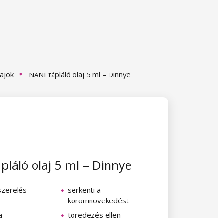
lajok
NANI tápláló olaj 5 ml – Dinnye
pláló olaj 5 ml – Dinnye
szerelés
serkenti a
körömnövekedést
a
töredezés ellen