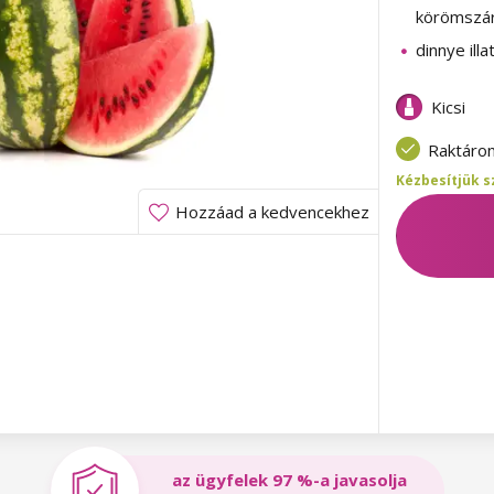
körömszá
dinnye illa
Kicsi
Raktáro
Kézbesítjük s
Hozzáad a kedvencekhez
az ügyfelek 97 %-a javasolja