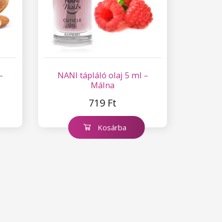
–
NANI tápláló olaj 5 ml –
Málna
719 Ft
Kosárba