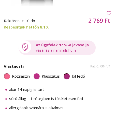
2 769 Ft
Raktáron
> 10 db
Kézbesítjük hétfőn 8.10.
az ügyfelek 97 %-a javasolja
vásárlás a naninails.hu-n
Vlastnosti
Kat. č.: 0044/4
Rózsaszín
Klasszikus
Jól fedő
akár 14 napig is tart
sűrű állag – 1 rétegben is tökéletesen fed
allergiások számára is alkalmas