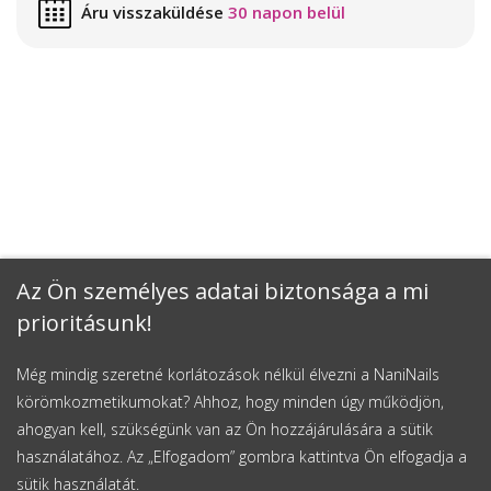
Áru visszaküldése
30 napon belül
Az Ön személyes adatai biztonsága a mi
prioritásunk!
Még mindig szeretné korlátozások nélkül élvezni a NaniNails
körömkozmetikumokat? Ahhoz, hogy minden úgy működjön,
ahogyan kell, szükségünk van az Ön hozzájárulására a sütik
használatához. Az „Elfogadom” gombra kattintva Ön elfogadja a
sütik használatát.