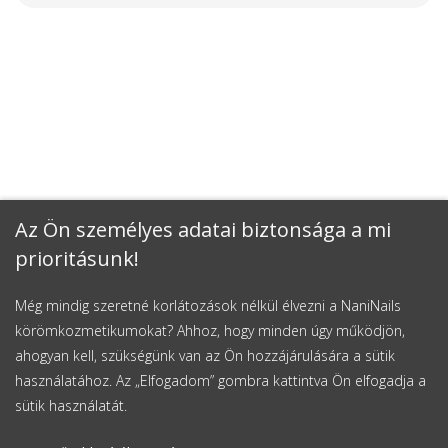
Az Ön személyes adatai biztonsága a mi
prioritásunk!
Még mindig szeretné korlátozások nélkül élvezni a NaniNails
körömkozmetikumokat? Ahhoz, hogy minden úgy működjön,
ahogyan kell, szükségünk van az Ön hozzájárulására a sütik
használatához. Az „Elfogadom” gombra kattintva Ön elfogadja a
sütik használatát.