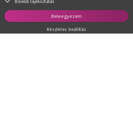
Bővebb tájékoztatás
Kosárhoz ad
Beleegyezem
Részletes beállítás
A vásárlásról
Rólunk