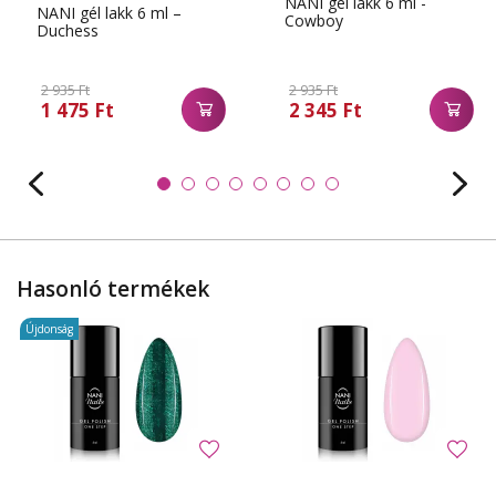
NANI gél lakk 6 ml -
NANI gél lakk 6 ml –
Cowboy
Duchess
2 935 Ft
2 935 Ft
1 475 Ft
2 345 Ft
Hasonló termékek
Újdonság