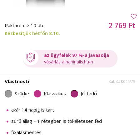
2 769 Ft
Raktáron
> 10 db
Kézbesítjük hétfőn 8.10.
az ügyfelek 97 %-a javasolja
vásárlás a naninails.hu-n
Vlastnosti
Kat. č.: 0044/79
Szürke
Klasszikus
Jól fedő
akár 14 napig is tart
sűrű állag – 1 rétegben is tökéletesen fed
fixálásmentes