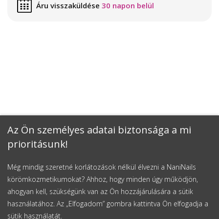
Áru visszaküldése
30 napon belül
Az Ön személyes adatai biztonsága a mi
prioritásunk!
Még mindig szeretné korlátozások nélkül élvezni a NaniNails
körömkozmetikumokat? Ahhoz, hogy minden úgy működjön,
ahogyan kell, szükségünk van az Ön hozzájárulására a sütik
használatához. Az „Elfogadom” gombra kattintva Ön elfogadja a
sütik használatát.