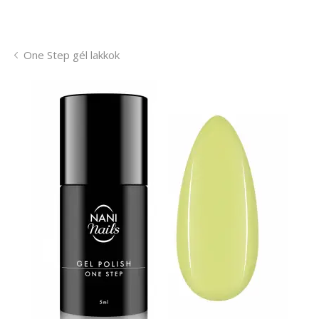
One Step gél lakkok