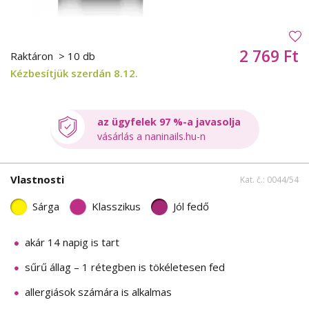
2 769 Ft
Raktáron
> 10 db
Kézbesítjük szerdán 8.12.
az ügyfelek 97 %-a javasolja
vásárlás a naninails.hu-n
Vlastnosti
Kat. č.: 0044/54
Sárga
Klasszikus
Jól fedő
akár 14 napig is tart
sűrű állag – 1 rétegben is tökéletesen fed
allergiások számára is alkalmas