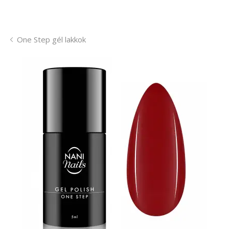
One Step gél lakkok