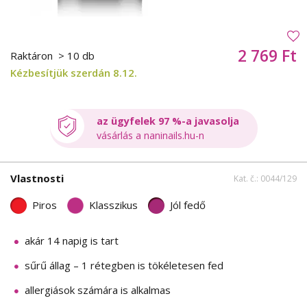
2 769 Ft
Raktáron
> 10 db
Kézbesítjük szerdán 8.12.
az ügyfelek 97 %-a javasolja
vásárlás a naninails.hu-n
Vlastnosti
Kat. č.: 0044/129
Piros
Klasszikus
Jól fedő
akár 14 napig is tart
sűrű állag – 1 rétegben is tökéletesen fed
allergiások számára is alkalmas