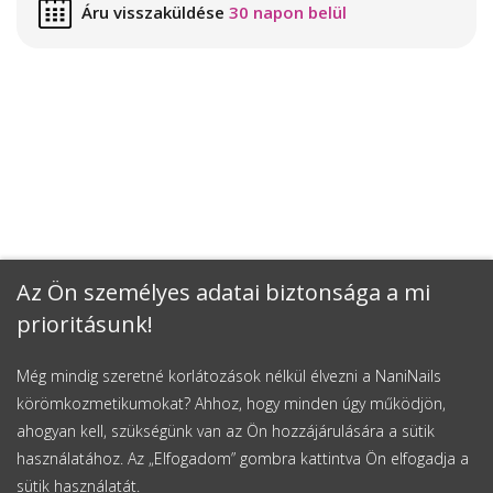
Áru visszaküldése
30 napon belül
Az Ön személyes adatai biztonsága a mi
prioritásunk!
Még mindig szeretné korlátozások nélkül élvezni a NaniNails
körömkozmetikumokat? Ahhoz, hogy minden úgy működjön,
ahogyan kell, szükségünk van az Ön hozzájárulására a sütik
használatához. Az „Elfogadom” gombra kattintva Ön elfogadja a
sütik használatát.