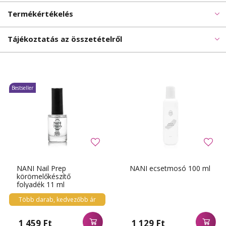
Termékértékelés
Tájékoztatás az összetételről
Bestseller
NANI Nail Prep
NANI ecsetmosó 100 ml
körömelőkészítő
folyadék 11 ml
Több darab, kedvezőbb ár
1 459 Ft
1 129 Ft