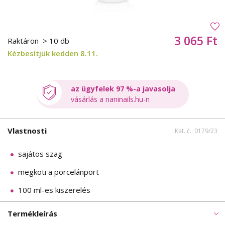
3 065 Ft
Raktáron
> 10 db
Kézbesítjük kedden 8.11.
az ügyfelek 97 %-a javasolja
vásárlás a naninails.hu-n
Vlastnosti
Kat. č.: 0179/23
sajátos szag
megköti a porcelánport
100 ml-es kiszerelés
Termékleírás