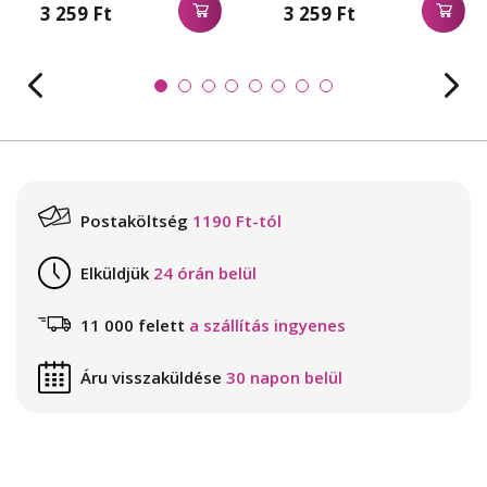
3 259 Ft
3 259 Ft
Postaköltség
1190 Ft-tól
Elküldjük
24 órán belül
11 000 felett
a szállítás ingyenes
Áru visszaküldése
30 napon belül