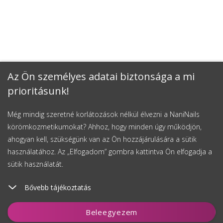
Az Ön személyes adatai biztonsága a mi
prioritásunk!
Még mindig szeretné korlátozások nélkül élvezni a NaniNails
körömkozmetikumokat? Ahhoz, hogy minden úgy működjön,
ahogyan kell, szükségünk van az Ön hozzájárulására a sütik
használatához. Az „Elfogadom” gombra kattintva Ön elfogadja a
sütik használatát.
Bővebb tájékoztatás
Kosárhoz ad
Beleegyezem