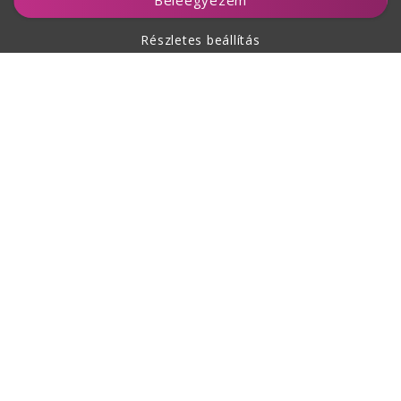
Beleegyezem
Részletes beállítás
A vásárlásról
Rólunk
Kapcsolat