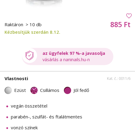
885 Ft
Raktáron
> 10 db
Kézbesítjük szerdán 8.12.
az ügyfelek 97 %-a javasolja
vásárlás a naninails.hu-n
Vlastnosti
Kat. č.: 0011/6
Ezüst
Csillámos
Jól fedő
vegán összetétel
parabén-, szulfát- és ftalátmentes
vonzó színek