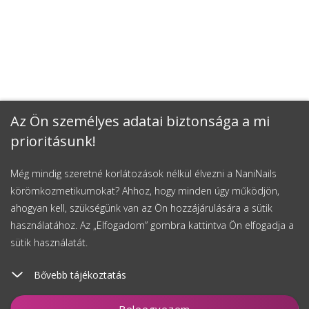
Az Ön személyes adatai biztonsága a mi
prioritásunk!
Még mindig szeretné korlátozások nélkül élvezni a NaniNails
körömkozmetikumokat? Ahhoz, hogy minden úgy működjön,
ahogyan kell, szükségünk van az Ön hozzájárulására a sütik
használatához. Az „Elfogadom” gombra kattintva Ön elfogadja a
sütik használatát.
Bővebb tájékoztatás
Kosárhoz ad