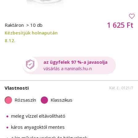
1 625 Ft
Raktáron
> 10 db
Kézbesítjük holnapután
8.12.
az ügyfelek 97 %-a javasolja
vásárlás a naninails.hu-n
Vlastnosti
Kat. č.: 0121/7
Rózsaszín
Klasszikus
meleg vízzel eltávolítható
káros anyagoktól mentes