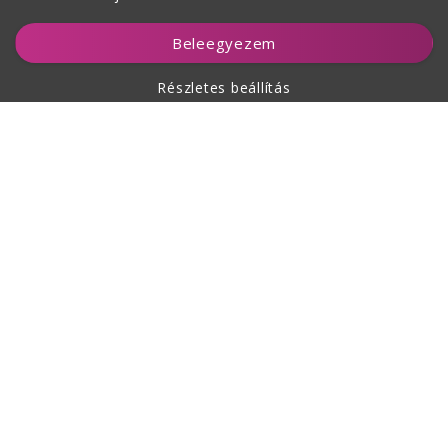
Kosárhoz ad
Beleegyezem
Részletes beállítás
A vásárlásról
Rólunk