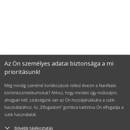
Az Ön személyes adatai biztonsága a mi
prioritásunk!
Még mindig szeretné korlátozások nélkül élvezni a NaniNails
körömkozmetikumokat? Ahhoz, hogy minden úgy működjön,
ahogyan kell, szükségünk van az Ön hozzájárulására a sütik
használatához. Az „Elfogadom” gombra kattintva Ön elfogadja a
sütik használatát.
Bővebb tájékoztatás