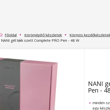
Főoldal
Körömépítő készletek
Körmös kezdőkészlete
NANI gél lakk szett Complete PRO Pen - 48 W
NANI gé
Pen - 4
minden sz
egy készl