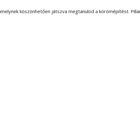
amelynek köszönhetően játszva megtanulod a körömépítést. Pillan