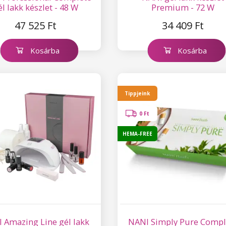
él lakk készlet - 48 W
Premium - 72 W
47 525 Ft
34 409 Ft
Kosárba
Kosárba
Tippjeink
0 Ft
HEMA-FREE
 Amazing Line gél lakk
NANI Simply Pure Compl