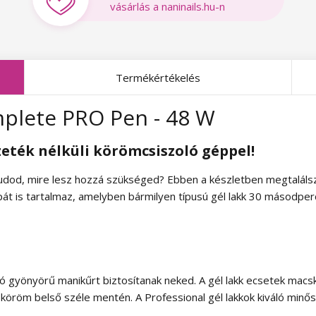
vásárlás a naninails.hu-n
Termékértékelés
mplete PRO Pen - 48 W
eték nélküli körömcsiszoló géppel!
tudod, mire lesz hozzá szükséged? Ebben a készletben megtaláls
át is tartalmaz, amelyben bármilyen típusú gél lakk 30 másodper
artó gyönyörű manikűrt biztosítanak neked. A gél lakk ecsetek macsk
a köröm belső széle mentén. A Professional gél lakkok kiváló min