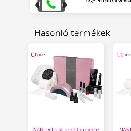
Hasonló termékek
0 Ft
0 Ft
NANI gél lakk szett Complete
NANI