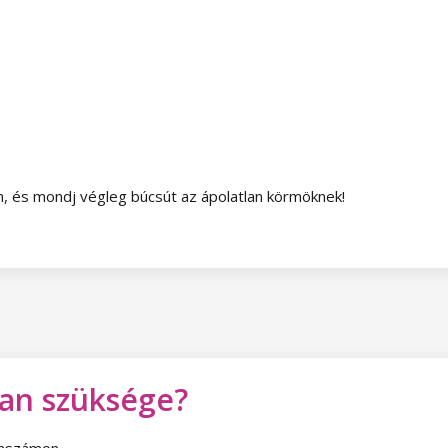
 és mondj végleg búcsút az ápolatlan körmöknek!
van szüksége?
fonszámon