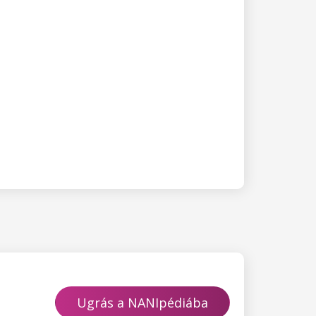
Ugrás a NANIpédiába