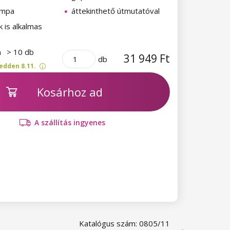
ámpa
áttekinthető útmutatóval
 is alkalmas
n
> 10 db
31 949 Ft
db
edden 8.11.
Kosárhoz ad
A szállítás ingyenes
Katalógus szám: 0805/11