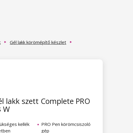
k
Gél lakk körömépítő készlet
l lakk szett Complete PRO
8 W
ükséges kellék
PRO Pen körömcsiszoló
etben
gép