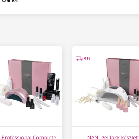
0 Ft
 Professional Complete
NANI gél lakk készlet