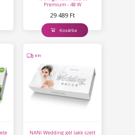
Premium - 48 W
29 489 Ft
Kosárba
0 Ft
ete
NANI Wedding gél lakk szett