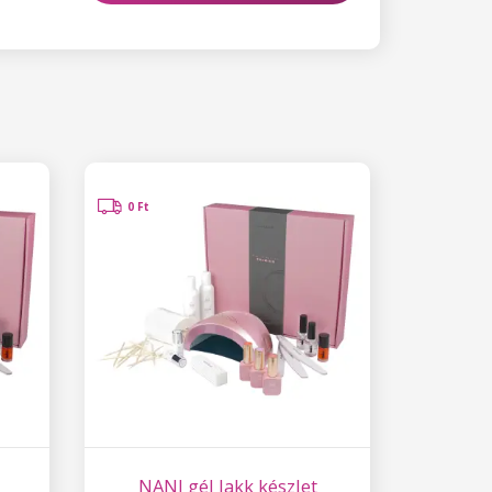
0 Ft
NANI gél lakk készlet