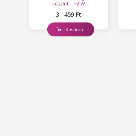
készlet – 72 W
31 459 Ft
Kosárba