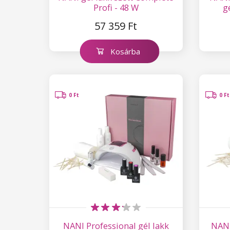
Profi - 48 W
g
57 359 Ft
Kosárba
0 Ft
0 Ft
NANI Professional gél lakk
NANI