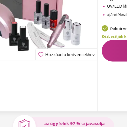
UV/LED l
ajándéknak
Raktáro
Kézbesítjük k
Hozzáad a kedvencekhez
az ügyfelek 97 %-a javasolja