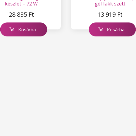
készlet – 72 W
gél lakk szett
28 835 Ft
13 919 Ft
Kosárba
Kosárba