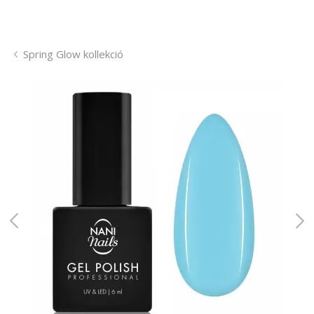
Spring Glow kollekció