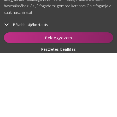
használatához. Az „Elfogadom” gombra kattintva Ön elfogadja a
sütik használatát.
Bővebb tájékoztatás
Kosárhoz ad
Beleegyezem
Részletes beállítás
A vásárlásról