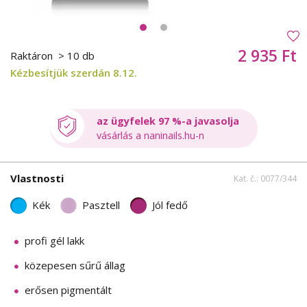
2 935 Ft
Raktáron
> 10 db
Kézbesítjük szerdán 8.12.
az ügyfelek 97 %-a javasolja
vásárlás a naninails.hu-n
Vlastnosti
Kat. č.: 0077/344
Kék
Pasztell
Jól fedő
profi gél lakk
közepesen sűrű állag
erősen pigmentált