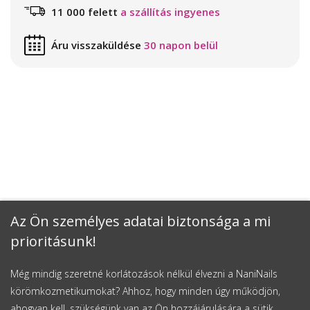
11 000 felett
a szállítás ingyenes
Áru visszaküldése
30 napon belül
Az Ön személyes adatai biztonsága a mi
prioritásunk!
Még mindig szeretné korlátozások nélkül élvezni a NaniNails
körömkozmetikumokat? Ahhoz, hogy minden úgy működjön,
ahogyan kell, szükségünk van az Ön hozzájárulására a sütik