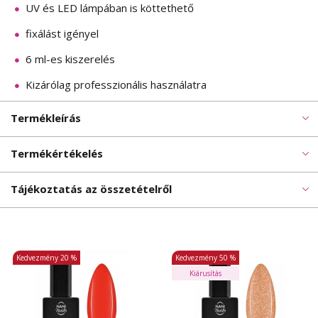
UV és LED lámpában is köttethető
fixálást igényel
6 ml-es kiszerelés
Kizárólag professzionális használatra
Termékleírás
Termékértékelés
Tájékoztatás az összetételről
Kedvezmény
20 %
Kedvezmény
50 %
Kiárusítás