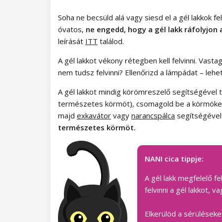
Paradise Dream kollekció
Soha ne becsüld alá vagy siesd el a gél lakkok f
óvatos,
ne engedd, hogy a gél lakk ráfolyjon
Ocean Drive kollekció
leírását
ITT
találod.
Pure Beauty kollekció
A gél lakkot vékony rétegben kell felvinni. Vas
nem tudsz felvinni? Ellenőrizd a lámpádat – lehe
Cupcake kollekció
A gél lakkot mindig körömreszelő segítségével táv
Time to Warm Up kollekció
természetes körmöt), csomagold be a körmöket 
majd
exkavátor
vagy
narancspálca
segítségével ó
Let It Snow! Kollekció
természetes körmöt.
Heartbeat kollekció
NANI cica tippje:
Princess kollekció
A gél lakk megfelelő f
felvinni a gél lakkot,
NANI Amazing Line gél lakkok
Elkerülöd a sérüléseke
Autumn Breeze kollekció
NANI Simply Pure gél lakkok