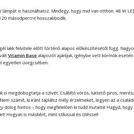
UV lámpát is használhatsz. Mindegy, hogy mid van otthon. 48 W 
 120 másodpercre hosszabbodik.
l lakk felvitele előtt történő alapos előkészítésétől függ. Nagyo
vált
Vitamin Base
alapozót ajánljuk, igénybe vett körmök esetén
l egyetlen üvegcsében.
k is megdobogtatja a szívét. Csábító vörös, lüktető piros, merés
Nem számít, ki iránt táplálsz mély érzelmeket, legyen az a csalá
gy dolog fontos – hogy megfelelően ki tudd mutatni! Hagyd, hogy a
et! Hogyan is másként, mint stílussal és ízléssel!