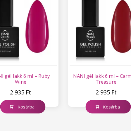
I gél lakk 6 ml – Ruby
NANI gél lakk 6 ml – Car
Wine
Treasure
2 935 Ft
2 935 Ft
Kosárba
Kosárba