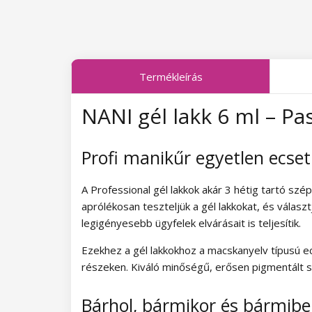
Midnight Queen kollekció
Tropical Fiesta kollekció
Termékleírás
Charm Lady kollekció
NANI gél lakk 6 ml – Pa
Pearl Glaze kollekció
Shiny Star kollekció
Profi manikűr egyetlen ecse
Wild West kollekció
A Professional gél lakkok akár 3 hétig tartó sz
Summer Daze kollekció
aprólékosan teszteljük a gél lakkokat, és válasz
legigényesebb ügyfelek elvárásait is teljesítik.
Barbie Girl kollekció
Ezekhez a gél lakkokhoz a macskanyelv típusú ec
részeken. Kiváló minőségű, erősen pigmentált sa
Easter Egg kollekció
Lovely Kiss kollekció
Bárhol, bármikor és bármib