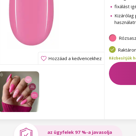
fixálást ig
Kizárólag 
használat
Rózsasz
Raktáro
Hozzáad a kedvencekhez
Kézbesítjük h
az ügyfelek 97 %-a javasolja