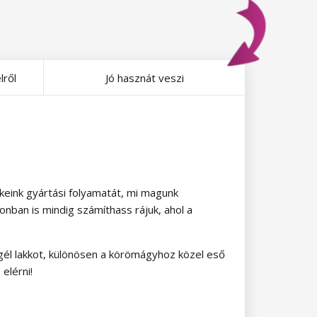
lről
Jó hasznát veszi
ékeink gyártási folyamatát, mi magunk
onban is mindig számíthass rájuk, ahol a
 gél lakkot, különösen a körömágyhoz közel eső
elérni!