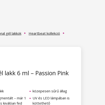
al gél lakkok
Heartbeat kollekció
l lakk 6 ml – Passion Pink
akk
közepesen sűrű állag
gmentált – már 1
UV és LED lámpában is
s kiválóan fed
köttethető