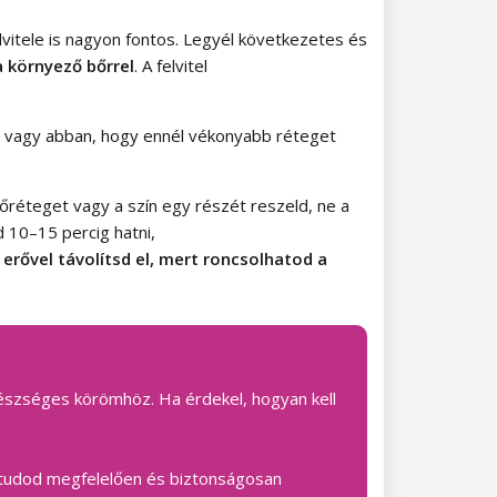
elvitele is nagyon fontos. Legyél következetes és
a környező bőrrel
. A felvitel
tos vagy abban, hogy ennél vékonyabb réteget
edőréteget vagy a szín egy részét reszeld, ne a
 10–15 percig hatni,
 erővel távolítsd el, mert roncsolhatod a
egészséges körömhöz. Ha érdekel, hogyan kell
el tudod megfelelően és biztonságosan