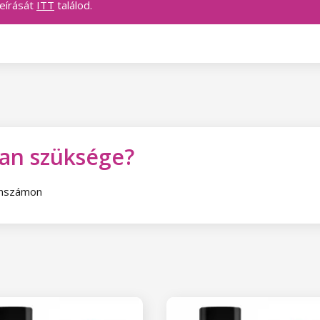
leírását
ITT
találod.
van szüksége?
fonszámon