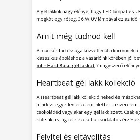
Magic Winter kollekció
A gél lakkok nagy előnye, hogy LED lámpát és 
megköt egy réteg. 36 W UV lámpával ez az idő
Old Passion kollekció
Amit még tudnod kell
Rainbow Tones kollekció
Beach Party kollekció
A manikűr tartóssága közvetlenül a körömnek a gé
klasszikus ápoláshoz a vásárlóink körében jól be
Pure Elegance kollekció
ml – Hard Base gél lakkot
7 nagyszerű előnnye
Pastel Candy kollekció
Heartbeat gél lakk kollekció
New York City kollekció
A Heartbeat gél lakk kollekció neked és másokna
mindezt egyetlen érzelem ihlette – a szerelem. 
Army Lady kollekció
csokoládéd vagy akár egy gél lakk szett. Csak e
kiáltsák a világ felé ezeket a csodálatos érzések
Chocolate Box kollekció
Felvitel és eltávolítás
Romantic Sunset kollekció