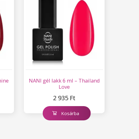
mine
NANI gél lakk 6 ml – Thailand
Love
2 935 Ft
Kosárba