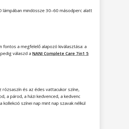
LED lámpában mindössze 30–60 másodperc alatt
n fontos a megfelelő alapozó kiválasztása: a
 pedig válaszd a
NANI Complete Care 7in1 5
z rózsaszín és az édes vattacukor színe,
dod, a párod, a házi kedvenced, a kedvenc
 kollekció színei nap mint nap szavak nélkül