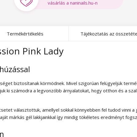
vásárlás a naninails.hu-n
Termékértékelés
Tájékoztatás az összetéte
ssion Pink Lady
thúzással
épséget biztosítanak körmödnek. Mivel szigorúan felügyeljük term
tjuk ki számodra a legvonzóbb árnyalatokat, hogy otthon és a szal
setet választottuk, amellyel sokkal könnyebben fel tudod vinni a
ját márkás gél lakkjainkkal így mindig tökéletes eredményt fogsz 
en