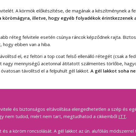
elvitelét. A körmök előkészítése, de magának a készítménynek a f
 a körömágyra, illetve, hogy egyéb folyadékok érintkezzenek 
tagabb réteg felvitele esetén csúnya ráncok képződnek rajta. Biz
t, hogy ebben van a hiba.
olítsd el, ez feltöri a top coat felső ellenálló rétegét (csak a f
nagy mennyiségű acetonnal átitatott szálmentes törlőbe, hagyd
vatosan távolítsd el a felpuhult gél lakkot.
A gél lakkot soha ne
elvitele és biztonságos eltávolítása elengedhetetlen a szép és 
 vagy nem tudod, miért nem tart, megtudhatod a cikkemből
ITT
.
t és a köröm roncsolását. A gél lakkot az ún. alufóliás módszerr