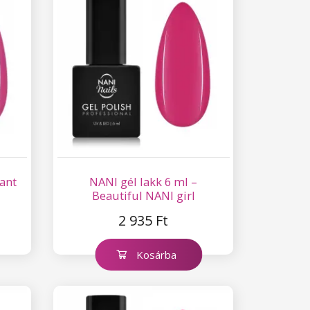
gant
NANI gél lakk 6 ml –
Beautiful NANI girl
2 935 Ft
Kosárba