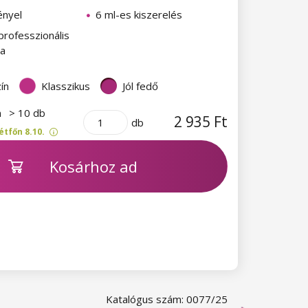
ényel
6 ml-es kiszerelés
professzionális
ra
ín
Klasszikus
Jól fedő
n
> 10 db
2 935 Ft
db
étfőn 8.10.
Kosárhoz ad
Katalógus szám: 0077/25