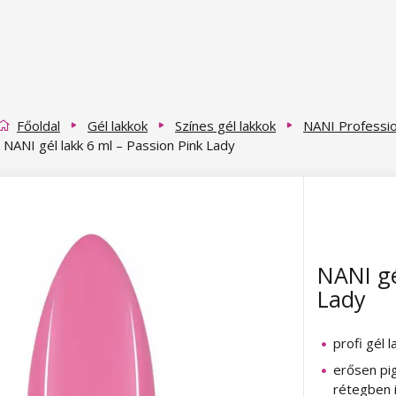
Főoldal
Gél lakkok
Színes gél lakkok
NANI Profession
NANI gél lakk 6 ml – Passion Pink Lady
NANI gé
Lady
profi gél l
erősen pi
rétegben i