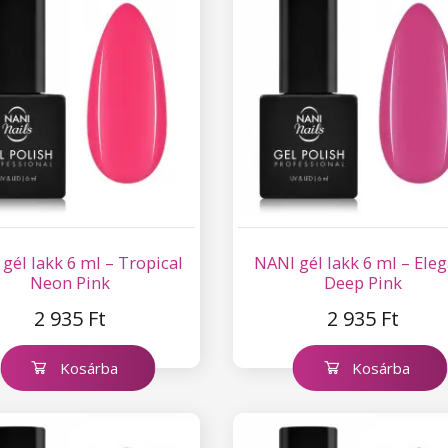
gél lakk 6 ml – Tropical
NANI gél lakk 6 ml – Ele
Neon Pink
Deep Pink
2 935 Ft
2 935 Ft
Kosárba
Kosárba