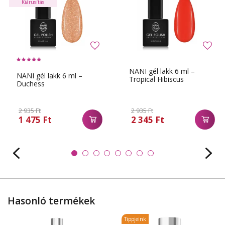
Kiárusítás
NANI gél lakk 6 ml –
NANI gél lakk 6 ml –
Tropical Hibiscus
Duchess
2 935 Ft
2 935 Ft
1 475 Ft
2 345 Ft
Hasonló termékek
Tippjeink