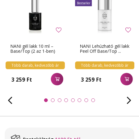
Bestseller
NANI gél lakk 10 ml –
NANI Lehúzható gél lakk
Base/Top (2 az 1-ben)
Peel Off Base/Top ...
Több darab, kedvezőbb ár
Több darab, kedvezőbb ár
3 259 Ft
3 259 Ft
Postaköltség
1190 Ft-tól