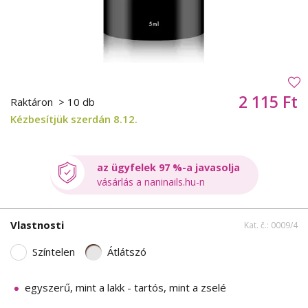
2 115 Ft
Raktáron
> 10 db
Kézbesítjük szerdán 8.12.
az ügyfelek 97 %-a javasolja
vásárlás a naninails.hu-n
Vlastnosti
Kat. č.: 0009/4
Színtelen
Átlátszó
egyszerű, mint a lakk - tartós, mint a zselé