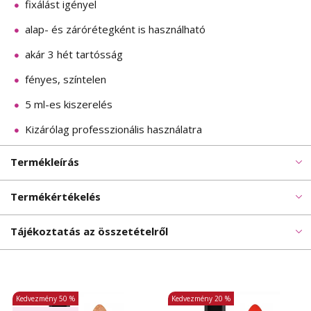
fixálást igényel
alap- és zárórétegként is használható
akár 3 hét tartósság
fényes, színtelen
5 ml-es kiszerelés
Kizárólag professzionális használatra
Termékleírás
Termékértékelés
Tájékoztatás az összetételről
Kedvezmény
50 %
Kedvezmény
20 %