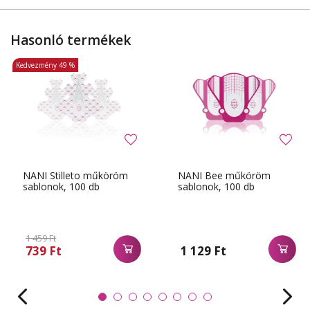
Hasonló termékek
Kedvezmény
49 %
NANI Stilleto műköröm
NANI Bee műköröm
sablonok, 100 db
sablonok, 100 db
1 459 Ft
739 Ft
1 129 Ft