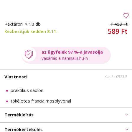
Raktáron
> 10 db
1 459 Ft
589 Ft
Kézbesítjük kedden 8.11.
az ügyfelek 97 %-a javasolja
vásárlás a naninails.hu-n
Vlastnosti
Kat. č.: 0523/5
praktikus sablon
tökéletes francia mosolyvonal
Termékleírás
Termékértékelés