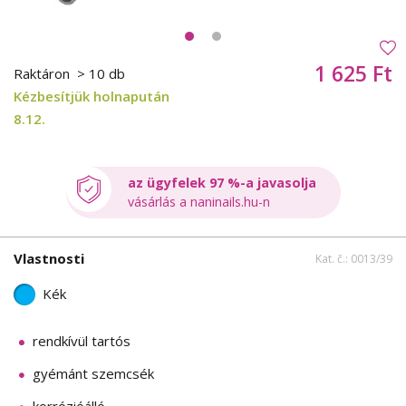
1 625 Ft
Raktáron
> 10 db
Kézbesítjük holnapután
8.12.
az ügyfelek 97 %-a javasolja
vásárlás a naninails.hu-n
Vlastnosti
Kat. č.: 0013/39
Kék
rendkívül tartós
gyémánt szemcsék