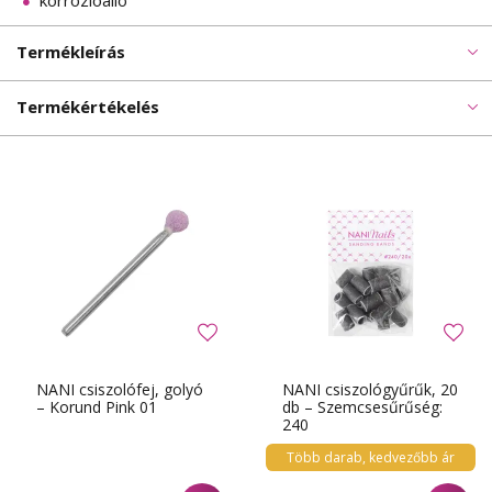
korrózióálló
Termékleírás
Termékértékelés
NANI csiszolófej, golyó
NANI csiszológyűrűk, 20
– Korund Pink 01
db – Szemcsesűrűség:
240
Több darab, kedvezőbb ár