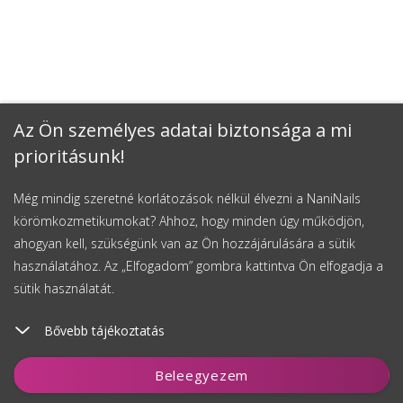
Az Ön személyes adatai biztonsága a mi
prioritásunk!
Még mindig szeretné korlátozások nélkül élvezni a NaniNails
körömkozmetikumokat? Ahhoz, hogy minden úgy működjön,
ahogyan kell, szükségünk van az Ön hozzájárulására a sütik
használatához. Az „Elfogadom” gombra kattintva Ön elfogadja a
sütik használatát.
Bővebb tájékoztatás
Kosárhoz ad
Beleegyezem