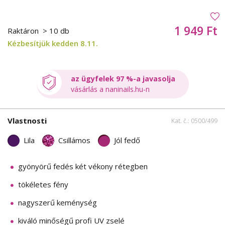
1 949 Ft
Raktáron
> 10 db
Kézbesítjük kedden 8.11.
az ügyfelek 97 %-a javasolja
vásárlás a naninails.hu-n
Vlastnosti
Kat. č.: 0500/499
Lila
Csillámos
Jól fedő
gyönyörű fedés két vékony rétegben
tökéletes fény
nagyszerű keménység
kiváló minőségű profi UV zselé