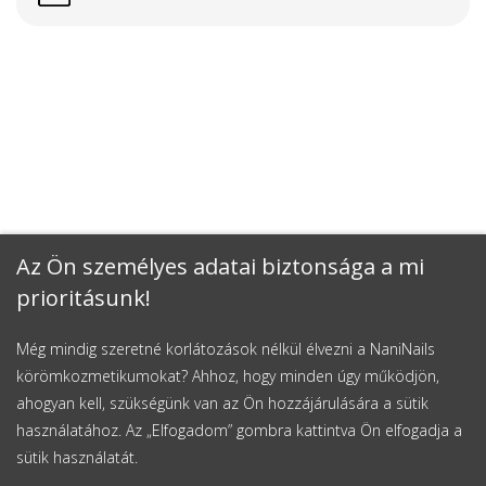
Az Ön személyes adatai biztonsága a mi
prioritásunk!
Még mindig szeretné korlátozások nélkül élvezni a NaniNails
körömkozmetikumokat? Ahhoz, hogy minden úgy működjön,
ahogyan kell, szükségünk van az Ön hozzájárulására a sütik
használatához. Az „Elfogadom” gombra kattintva Ön elfogadja a
sütik használatát.