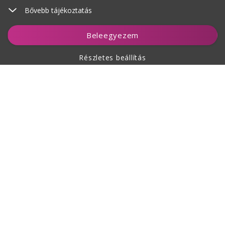
Bővebb tájékoztatás
Kosárhoz ad
Beleegyezem
Részletes beállítás
A vásárlásról
Rólunk