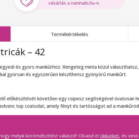
vásárlás a naninails.hu-n
Termékértékelés
ricák – 42
 egyedi és gyors manikűrhöz. Rengeteg minta közül választhatsz,
ákkal gyorsan és egyszerűen készíthetsz gyönyörű manikűrt.
ő előkészítését követően egy csipesz segítségével óvatosan húz
kedvenc top coatodat, amely fényt és tartósságot ad a manikűröd
hogy melyik körömdíszítést válaszd? Olvasd el
cikkünket
, és vess