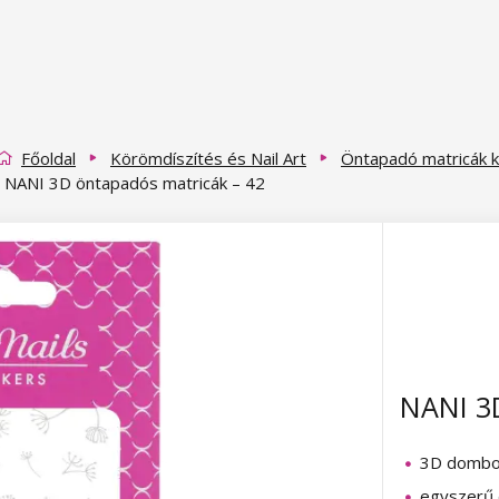
Főoldal
Körömdíszítés és Nail Art
Öntapadó matricák 
NANI 3D öntapadós matricák – 42
NANI 3
3D dombo
egyszerű 