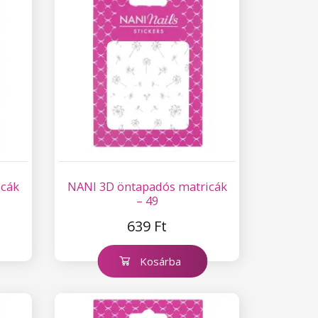
icák
NANI 3D öntapadós matricák
– 49
639 Ft
Kosárba