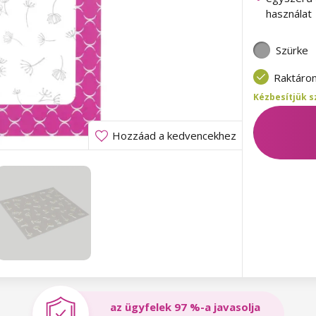
használat
Szürke
Raktáro
Kézbesítjük s
Hozzáad a kedvencekhez
az ügyfelek 97 %-a javasolja