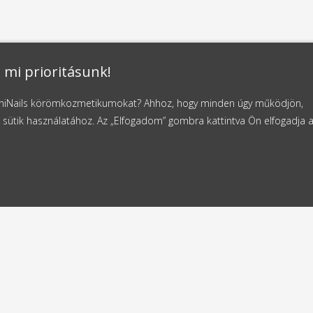
 mi prioritásunk!
NaniNails körömkozmetikumokat? Ahhoz, hogy minden úgy működjön,
 sütik használatához. Az „Elfogadom” gombra kattintva Ön elfogadja 
ldes
Ingyenes szállítás
4 órán belül
11000 Ft-tól