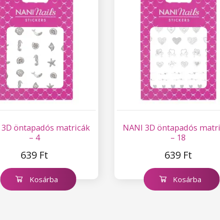
 3D öntapadós matricák
NANI 3D öntapadós matr
– 4
– 18
639 Ft
639 Ft
Kosárba
Kosárba