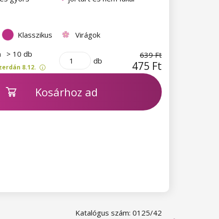
Klasszikus
Virágok
n
> 10 db
639 Ft
db
475 Ft
zerdán 8.12.
Kosárhoz ad
Katalógus szám: 0125/42