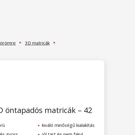
körömre
3D matricák
D öntapadós matricák – 42
rú
kiváló minőségű kialakítás
és gyors
jól tart és nem fakul