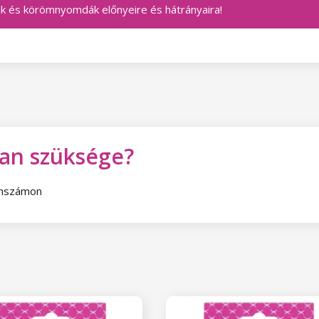
ák és körömnyomdák előnyeire és hátrányaira!
van szüksége?
fonszámon