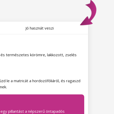
Jó hasznát veszi
 és természetes körömre, lakkozott, zselés
d le a matricát a hordozófóliáról, és ragaszd
nek.
 egy pillantást a népszerű öntapadós