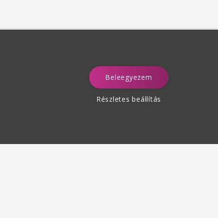
Beleegyezem
a
Részletes beállítás
Termékek visszaküldése
des 30 napon belül