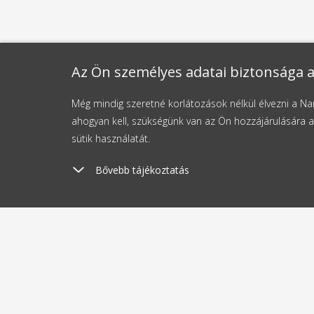
Az Ön személyes adatai biztonsága a
Még mindig szeretné korlátozások nélkül élvezni a 
ahogyan kell, szükségünk van az Ön hozzájárulására a
sütik használatát.
Bővebb tájékoztatás
Szállítási költség
Kü
1190 Ft-tól
2