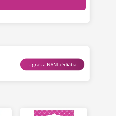
Ugrás a NANIpédiába