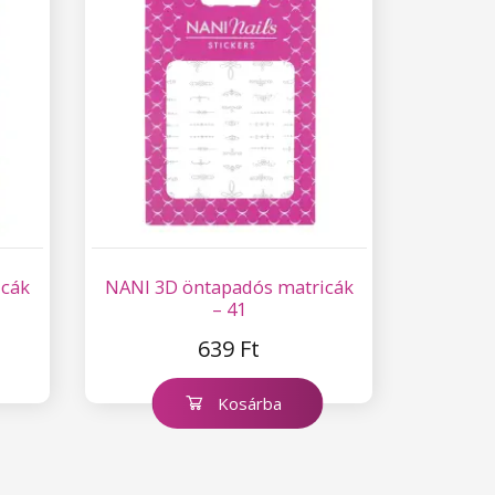
icák
NANI 3D öntapadós matricák
– 41
639 Ft
Kosárba